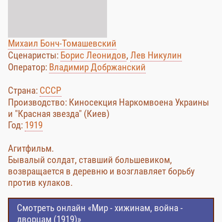
Михаил Бонч-Томашевский
Сценаристы:
Борис Леонидов
,
Лев Никулин
Оператор:
Владимир Добржанский
Страна:
СССР
Производство: Киносекция Наркомвоена Украины
и "Красная звезда" (Киев)
Год:
1919
Агитфильм.
Бывалый солдат, ставший большевиком,
возвращается в деревню и возглавляет борьбу
против кулаков.
Смотреть онлайн «Мир - хижинам, война -
дворцам (1919)»