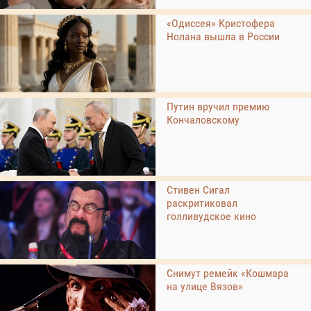
«Одиссея» Кристофера
Нолана вышла в России
Путин вручил премию
Кончаловскому
Стивен Сигал
раскритиковал
голливудское кино
Снимут ремейк «Кошмара
на улице Вязов»