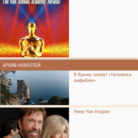
АРХИВ НОВОСТЕЙ
В Крыму снимут «Человека-
амфибию»
Умер Чак Норрис