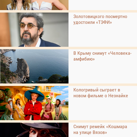
Золотовицкого посмертно
удостоили «ТЭФИ»
В Крыму снимут «Человека-
амфибию»
Кологривый сыграет в
новом фильме о Незнайке
Снимут ремейк «Кошмара
на улице Вязов»