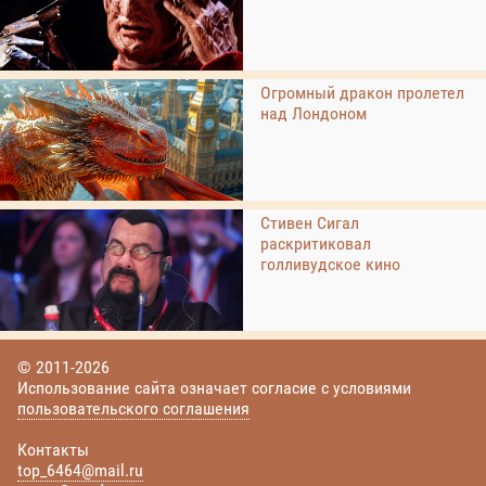
Огромный дракон пролетел
над Лондоном
Стивен Сигал
раскритиковал
голливудское кино
© 2011-2026
Использование сайта означает согласие с условиями
пользовательского соглашения
Контакты
top_6464@mail.ru