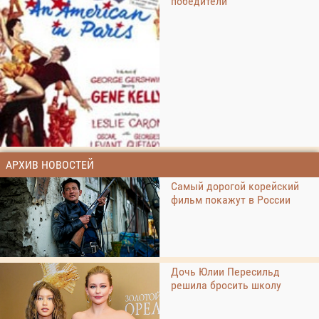
победители
АРХИВ НОВОСТЕЙ
Самый дорогой корейский
фильм покажут в России
Дочь Юлии Пересильд
решила бросить школу