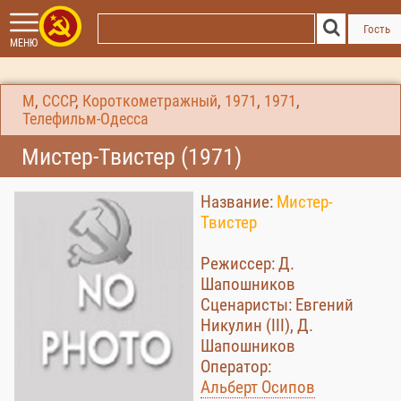
Гость
МЕНЮ
М
,
СССР
,
Короткометражный
,
1971
,
1971
,
Телефильм-Одесса
Мистер-Твистер (1971)
Название:
Мистер-
Твистер
Режиссер: Д.
Шапошников
Сценаристы: Евгений
Никулин (III), Д.
Шапошников
Оператор:
Альберт Осипов