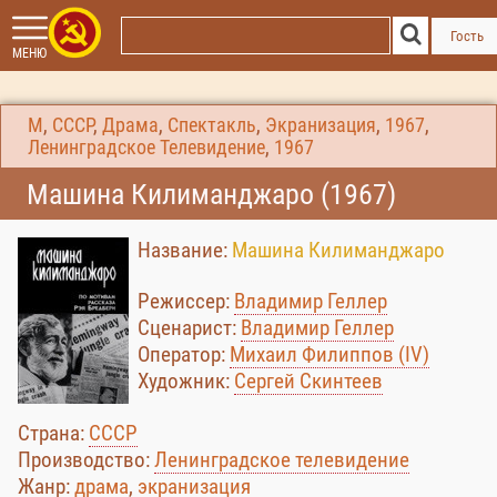
Гость
МЕНЮ
М
,
СССР
,
Драма
,
Спектакль
,
Экранизация
,
1967
,
Ленинградское Телевидение
,
1967
Машина Килиманджаро (1967)
Название:
Машина Килиманджаро
Режиссер:
Владимир Геллер
Сценарист:
Владимир Геллер
Оператор:
Михаил Филиппов (IV)
Художник:
Сергей Скинтеев
Страна:
СССР
Производство:
Ленинградское телевидение
Жанр:
драма
,
экранизация