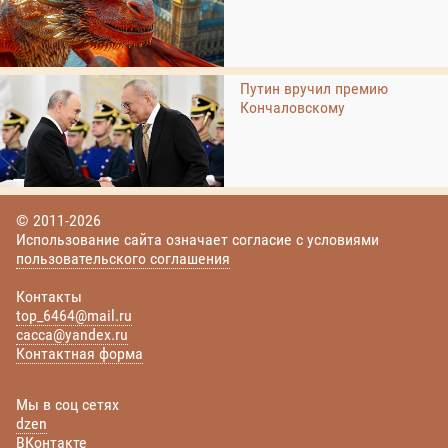
Путин вручил премию
Кончаловскому
© 2011-2026
Использование сайта означает согласие с условиями
пользовательского соглашения
Контакты
top_6464@mail.ru
cacca@yandex.ru
Контактная форма
Мы в соц сетях
dzen
ВКонтакте