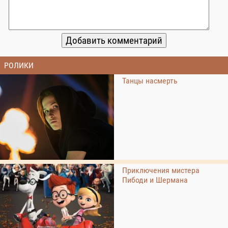
РОЛИКИ
Танцы насмерть
Приключения мистера
Пибоди и Шермана