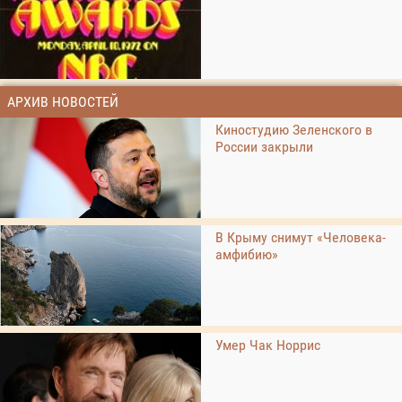
АРХИВ НОВОСТЕЙ
Киностудию Зеленского в
России закрыли
В Крыму снимут «Человека-
амфибию»
Умер Чак Норрис