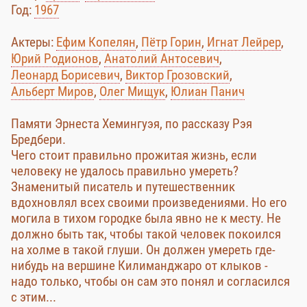
Год:
1967
Актеры:
Ефим Копелян
,
Пётр Горин
,
Игнат Лейрер
,
Юрий Родионов
,
Анатолий Антосевич
,
Леонард Борисевич
,
Виктор Грозовский
,
Альберт Миров
,
Олег Мищук
,
Юлиан Панич
Памяти Эрнеста Хемингуэя, по рассказу Рэя
Бредбери.
Чего стоит правильно прожитая жизнь, если
человеку не удалось правильно умереть?
Знаменитый писатель и путешественник
вдохновлял всех своими произведениями. Но его
могила в тихом городке была явно не к месту. Не
должно быть так, чтобы такой человек покоился
на холме в такой глуши. Он должен умереть где-
нибудь на вершине Килиманджаро от клыков -
надо только, чтобы он сам это понял и согласился
с этим...