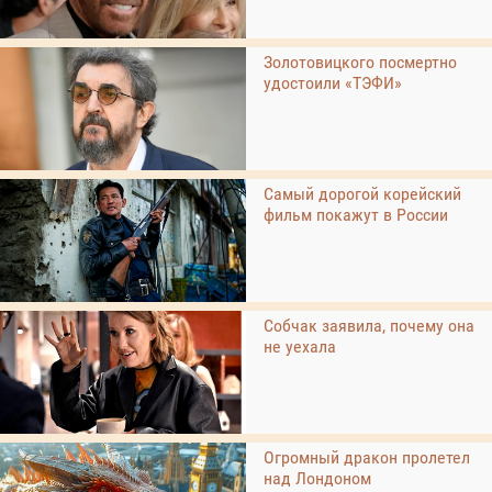
Золотовицкого посмертно
удостоили «ТЭФИ»
Самый дорогой корейский
фильм покажут в России
Собчак заявила, почему она
не уехала
Огромный дракон пролетел
над Лондоном