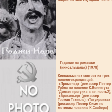
Гадание на ромашке
(киноальманах) (1978)
Киноальманах состоит из трех
новелл-экранизаций:
«Променад» (режиссер Пеэтер
Урбла по новелле К.Воннегута
"Долгая прогулка в вечность2);
«Браконьер» (режиссер
Тоомас Тахвель); «Татуировка»
(режиссер Пеэтер Симм по
мотивам новеллы К.Саабера)