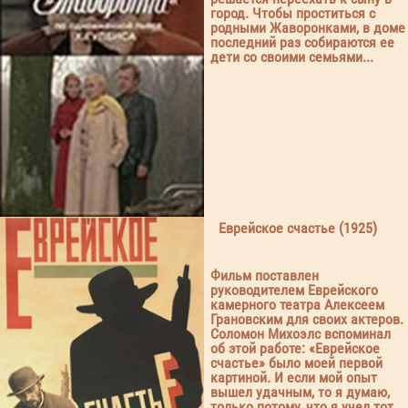
город. Чтобы проститься с
родными Жаворонками, в доме
последний раз собираются ее
дети со своими семьями...
Еврейское счастье (1925)
Фильм поставлен
руководителем Еврейского
камерного театра Алексеем
Грановским для своих актеров.
Соломон Михоэлс вспоминал
об этой работе: «Еврейское
счастье» было моей первой
картиной. И если мой опыт
вышел удачным, то я думаю,
только потому, что я учел тот