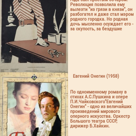
Революция позволила ему
вылезти "из грязи в князи", он
разбогател и даже стал мэром
родного городка. Но родная
дочь мысленно осуждает его -
за скупость, за бездушие
Евгений Онегин (1958)
По одноименному роману в
стихах А.С.Пушкина и опере
П.И.Чайковского"Евгений
Онегин" - одно из величайших
произведений мирового
оперного искусства. Оркестр
Большого театра СССР,
дирижер Б.Хайкин.