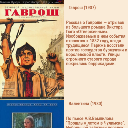
Гаврош (1937)
Рассказ о Гавроше — отрывок
из большого романа Виктора
Гюго «Отверженные».
Изображаемые в нем события
относятся к 1832 году, когда
трудящиеся Парижа восстали
против господства буржуазии и
королевской власти. Улицы
огромного старого города
покрылись баррикадами.
Валентина (1980)
По пьесе А.В.Вампилова
"Прошлым летом в Чулимске".
Небольшой таёжный поселок.