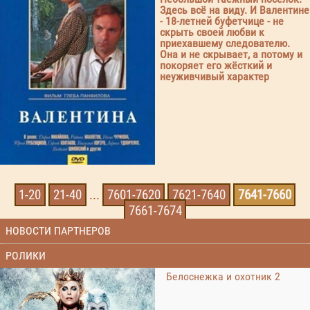
Здесь всё на виду. И Валентине
- 18-летней буфетчице - не
скрыть своей любви к
приехавшему следователю.
Она и не скрывает, а потому и
покоряет его жёсткий и
неуживчивый характер
1-20
21-40
...
7601-7620
7621-7640
7641-7660
7661-7674
НОВОСТИ ПАРТНЕРОВ
РОЛИКИ
Белоснежка и охотник 2