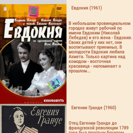
Евдокия (1961)
В небольшом провинциальном
городке живут рабочий по
имени Евдоким (Николай
Лебедев) и его жена - Евдокия.
Своих детей у них нет, они
воспитывают приемных. В
молодости Евдокия любила
Ахмета. Только картина над
комодом - восточная
красавица - напоминает о
прошлом...
Евгения Гранде (1960)
Отец Евгении Гранде до
французской революции 1789
года был простым бочаром.