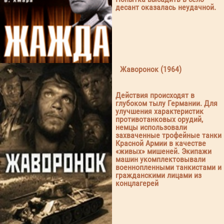
десант оказалась неудачной.
Жаворонок (1964)
Действия происходят в
глубоком тылу Германии. Для
улучшения характеристик
противотанковых орудий,
немцы использовали
захваченные трофейные танки
Красной Армии в качестве
«живых» мишеней. Экипажи
машин укомплектовывали
военнопленными танкистами и
гражданскими лицами из
концлагерей