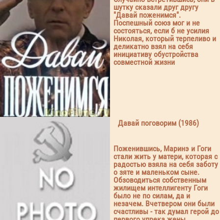
шутку сказали друг другу
"Давай поженимся".
Поспешный союз мог и не
состояться, если б не усилия
Николая, который терпеливо и
деликатно взял на себя
инициативу обустройства
совместной жизни
Давай поговорим (1986)
Поженившись, Маринэ и Гоги
стали жить у матери, которая с
радостью взяла на себя заботу
о зяте и маленьком сыне.
Обзоводиться собственным
жилищем интеллигенту Гоги
было не по силам, да и
незачем. Вчетвером они были
счастливы - так думал герой до
первого упрека жены