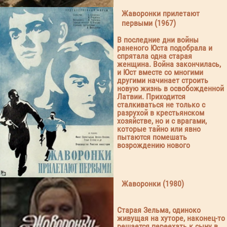
Жаворонки прилетают
первыми (1967)
В последние дни войны
раненого Юста подобрала и
спрятала одна старая
женщина. Война закончилась,
и Юст вместе со многими
другими начинает строить
новую жизнь в освобожденной
Латвии. Приходится
сталкиваться не только с
разрухой в крестьянском
хозяйстве, но и с врагами,
которые тайно или явно
пытаются помешать
возрождению нового
Жаворонки (1980)
Старая Зельма, одиноко
живущая на хуторе, наконец-то
решается переехать к сыну в