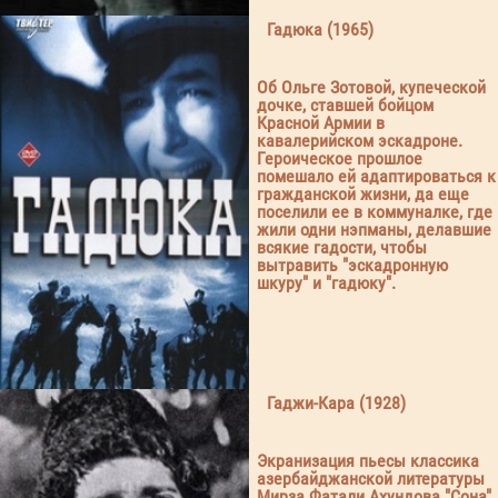
Гадюка (1965)
Об Ольге Зотовой, купеческой
дочке, ставшей бойцом
Красной Армии в
кавалерийском эскадроне.
Героическое прошлое
помешало ей адаптироваться к
гражданской жизни, да еще
поселили ее в коммуналке, где
жили одни нэпманы, делавшие
всякие гадости, чтобы
вытравить "эскадронную
шкуру" и "гадюку".
Гаджи-Кара (1928)
Экранизация пьесы классика
азербайджанской литературы
Мирза Фатали Ахундова "Сона".