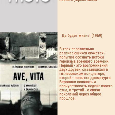
Да будет жизнь! (1969)
В трех параллельно
развивающихся сюжетах -
попытка осознать истоки
героизма военного времени.
Первый - это воспоминания
двух друзей, оказавшихся в
гитлеровском концлагере,
второй - попытка драматурга
Вероники осознать и
прочувствовать подвиг своего
отца, и третий - о связи
поколений через общее
прошлое.