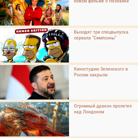
новом фильме о Незнайке
Выходят три спецвыпуска
сериала "Симпсоны"
Киностудию Зеленского в
России закрыли
Огромный дракон пролетел
над Лондоном