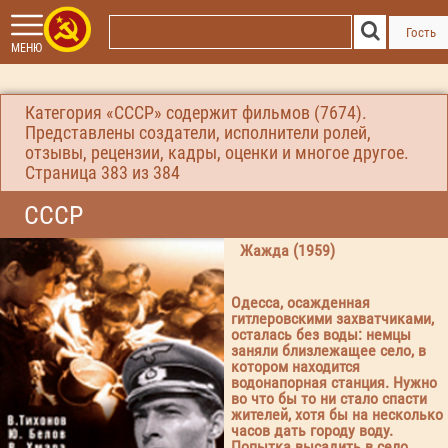
Гость
МЕНЮ
Категория «СССР» содержит фильмов (7674).
Представлены создатели, исполнители ролей,
отзывы, рецензии, кадры, оценки и многое другое.
Страница
383
из 384
СССР
Жажда (1959)
Одесса, осажденная
гитлеровскими захватчиками,
осталась без воды: немцы
заняли близлежащее село, в
котором находится
водонапорная станция. Нужно
во что бы то ни стало спасти
жителей, хотя бы на несколько
часов дать городу воду.
Попытка высадить в село