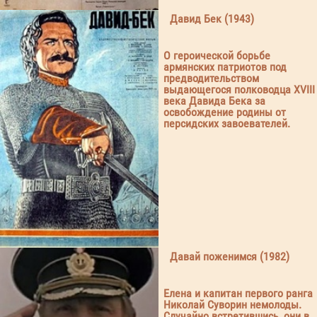
Давид Бек (1943)
О героической борьбе
армянских патриотов под
предводительством
выдающегося полководца XVIII
века Давида Бека за
освобождение родины от
персидских завоевателей.
Давай поженимся (1982)
Елена и капитан первого ранга
Николай Суворин немолоды.
Случайно встретившись, они в