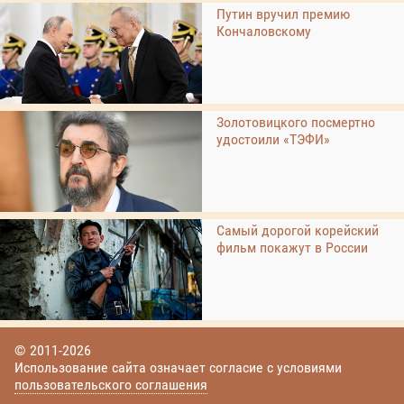
Путин вручил премию
Кончаловскому
Золотовицкого посмертно
удостоили «ТЭФИ»
Самый дорогой корейский
фильм покажут в России
© 2011-2026
Использование сайта означает согласие с условиями
пользовательского соглашения