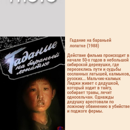
Гадание на бараньей
лопатке (1988)
Действие фильма происходит в
начале 50-х годов в небольшой
сибирской деревушке, где
пересеклись пути и судьбы
сосланных латышей, калмыков,
русских... Мальчик-калмык
Лиджи живет с дедушкой,
который ходит в тайгу,
собирает травы, лечит
односельчан. Однажды
дедушку арестовали по
ложному обвинению в убийстве
и поджоге фермы.