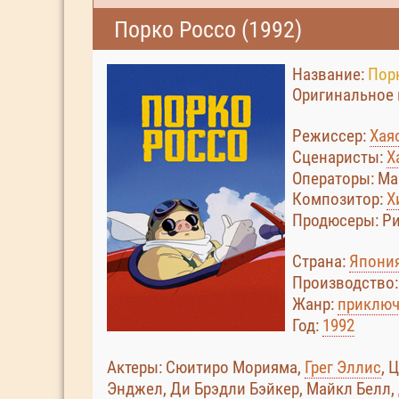
Порко Россо (1992)
Название:
Пор
Оригинальное 
Режиссер:
Хая
Сценаристы:
Х
Операторы: Ма
Композитор:
Х
Продюсеры: Ри
Страна:
Япони
Производство
Жанр:
приключ
Год:
1992
Актеры: Сюитиро Морияма,
Грег Эллис
, 
Энджел, Ди Брэдли Бэйкер, Майкл Белл