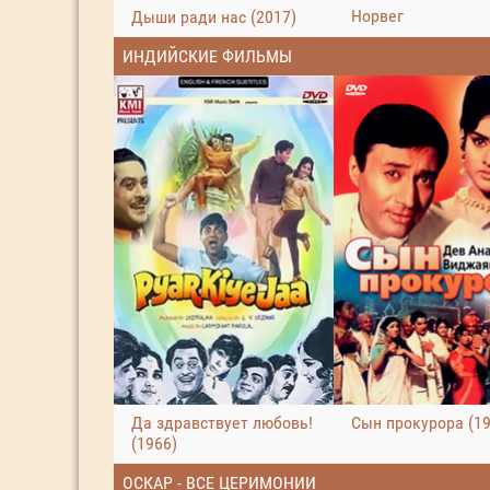
Норвег
Дыши ради нас (2017)
ИНДИЙСКИЕ ФИЛЬМЫ
Да здравствует любовь!
Сын прокурора (19
(1966)
ОСКАР - ВСЕ ЦЕРИМОНИИ