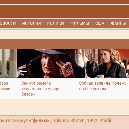
ОВОСТИ
ИСТОРИЯ
РОЛИКИ
ФИЛЬМЫ
США
ЖАНРЫ
фера
Снимут ремейк
Собчак заявила, почему
оссии
«Кошмара на улице
она не уехала
Вязов»
зиатские мультфильмы
,
Tokuma Shoten
,
1992
,
Studio