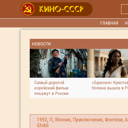
ГЛАВНАЯ
Н
НОВОСТИ
Самый дорогой
«Одиссея» Кристо
корейский фильм
Нолана вышла в Р
покажут в России
1992
,
П
,
Япония
,
Приключения
,
Фэнтези
,
А
Ghibli