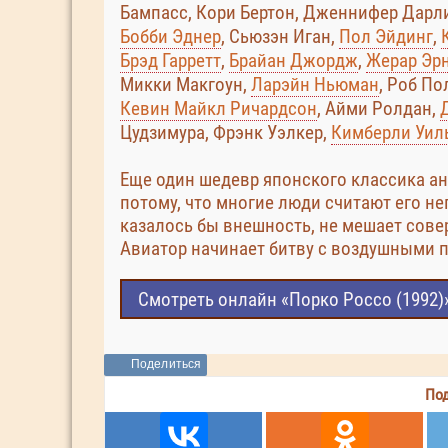
Бампасс, Кори Бертон, Дженнифер Дарли
Бобби Эднер
, Сьюзэн Иган,
Пол Эйдинг
,
Брэд Гарретт
,
Брайан Джордж
,
Жерар Эр
Микки Макгоун,
Ларэйн Ньюман
, Роб По
Кевин Майкл Ричардсон
, Айми Ролдан,
Цудзимура, Фрэнк Уэлкер,
Кимберли Уил
Еще один шедевр японского классика ан
потому, что многие люди считают его н
казалось бы внешность, не мешает сове
Авиатор начинает битву с воздушными пи
Смотреть онлайн «Порко Россо (1992)
Поделиться
Под