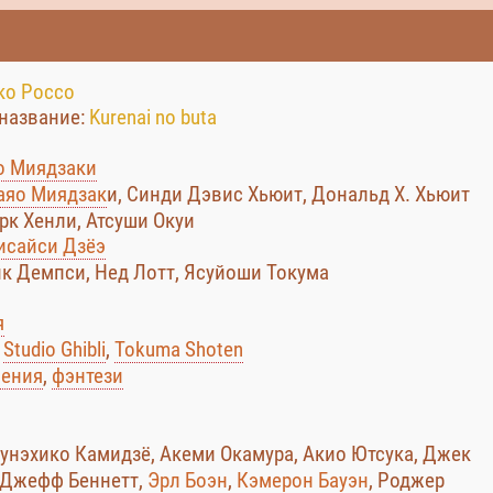
ко Россо
название:
Kurenai no buta
о Миядзаки
аяо Миядзак
и, Синди Дэвис Хьюит, Дональд Х. Хьюит
рк Хенли, Атсуши Окуи
исайси Дзёэ
к Демпси, Нед Лотт, Ясуйоши Токума
я
:
Studio Ghibli
,
Tokuma Shoten
ения
,
фэнтези
Цунэхико Камидзё, Акеми Окамура, Акио Ютсука, Джек
, Джефф Беннетт,
Эрл Боэн
,
Кэмерон Бауэн
, Роджер