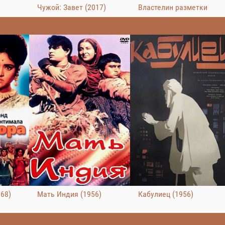
Чужой: Завет (2017)
Властелин разметки
68)
Мать Индия (1956)
Кабулиец (1956)