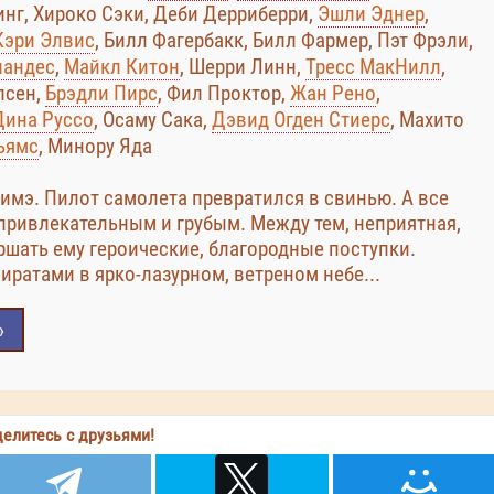
нг, Хироко Сэки, Деби Дерриберри,
Эшли Эднер
,
Кэри Элвис
, Билл Фагербакк, Билл Фармер, Пэт Фрэли,
нандес
,
Майкл Китон
, Шерри Линн,
Тресс МакНилл
,
лсен,
Брэдли Пирс
, Фил Проктор,
Жан Рено
,
Дина Руссо
, Осаму Сака,
Дэвид Огден Стиерс
, Махито
ьямс
, Минору Яда
имэ. Пилот самолета превратился в свинью. А все
епривлекательным и грубым. Между тем, неприятная,
ршать ему героические, благородные поступки.
ратами в ярко-лазурном, ветреном небе...
»
елитесь с друзьями!