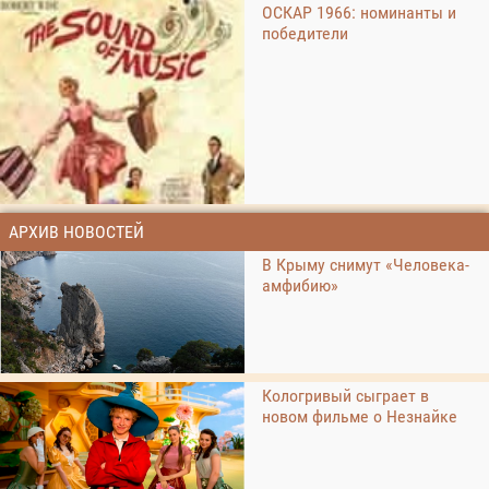
ОСКАР 1966: номинанты и
победители
АРХИВ НОВОСТЕЙ
В Крыму снимут «Человека-
амфибию»
Кологривый сыграет в
новом фильме о Незнайке