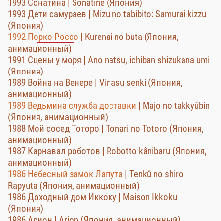
1993 Сонатина | Sonatine (Япония)
1993 Дети самураев | Mizu no tabibito: Samurai kizzu
(Япония)
1992 Порко Россо
| Kurenai no buta (Япония,
анимационный)
1991 Сцены у моря | Ano natsu, ichiban shizukana umi
(Япония)
1989 Война на Венере | Vinasu senki (Япония,
анимационный)
1989 Ведьмина служба доставки
| Majo no takkyûbin
(Япония, анимационный)
1988 Мой сосед Тоторо | Tonari no Totoro (Япония,
анимационный)
1987 Карнавал роботов | Robotto kânibaru (Япония,
анимационный)
1986 Небесный замок Лапута
| Tenkû no shiro
Rapyuta (Япония, анимационный)
1986 Доходный дом Иккоку | Maison Ikkoku
(Япония)
1986 Арион | Arion (Япония, анимационный)