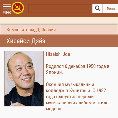
Гость
МЕНЮ
Композиторы
,
Д
,
Япония
Хисайси Дзёэ
Hisaishi Joe
Родился 6 декабря 1950 года в
Японии.
Окончил музыкальный
колледж в Куниташи. С 1982
года выпустил первый
музыкальный альбом в стиле
модерн.