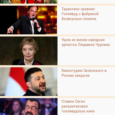
Тарантино сравнил
Голливуд с фабрикой
безвкусных сосисок
Ушла из жизни народная
артистка Людмила Чурсина
Киностудию Зеленского в
России закрыли
Стивен Сигал
раскритиковал
голливудское кино