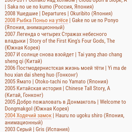
| Saka no ue no kumo (Россия, Япония)
2008 Ушедшие | Departures | Okuribito (Япония)
2008 Рыбка Поньо на утёсе
| Gake no ue no Ponyo
(Япония, анимационный)
2007 Легенда о четырех Стражах небесного
владыки | Story of the First King's Four Gods, The
(Южная Корея)
2007 И солнце снова взойдет | Tai yang zhao chang
sheng qi (Китай)
2006 Постмодернистская жизнь моей тёти | Yi ma de
hou xian dai sheng huo (Гонконг)
2005 Ямато | Otoko-tachi no Yamato (Япония)
2005 Китайская история | Chinese Tall Story, A
(Китай, Гонконг)
2005 Добро пожаловать в Донмакголь | Welcome to
Dongmakgol (Южная Корея)
2004 Ходячий замок
| Hauru no ugoku shiro (Япония,
анимационный)
2003 Серый | Gris (Испания)