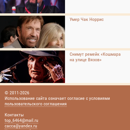
Умер Чак Норрис
Снимут ремейк «Кошмара
на улице Вязов»
© 2011-2026
Использование сайта означает согласие с условиями
пользовательского соглашения
Контакты
top_6464@mail.ru
cacca@yandex.ru