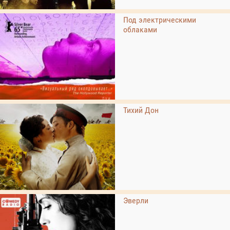
Под электрическими
облаками
Тихий Дон
Эверли