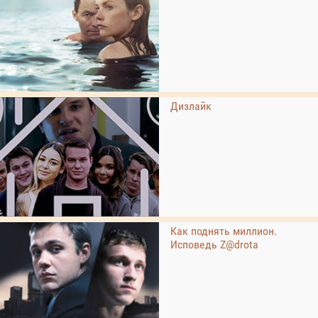
Дизлайк
Как поднять миллион.
Исповедь Z@drota