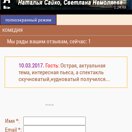
полноэкранный режим
КОМЕДИЯ
Мы рады вашим отзывам, сейчас: 1
10.03.2017.
Гость:
Острая, актуальная
тема, интересная пьеса, а спектакль
скучноватый,нудноватый получился...
Имя *:
Email *: