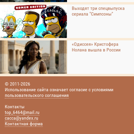
Выходят три спецвыпуска
сериала "Симпсоны"
«Одиссея» Кристофера
Нолана вышла в России
© 2011-2026
Использование сайта означает согласие с условиями
пользовательского соглашения
Контакты
top_6464@mail.ru
cacca@yandex.ru
Контактная форма