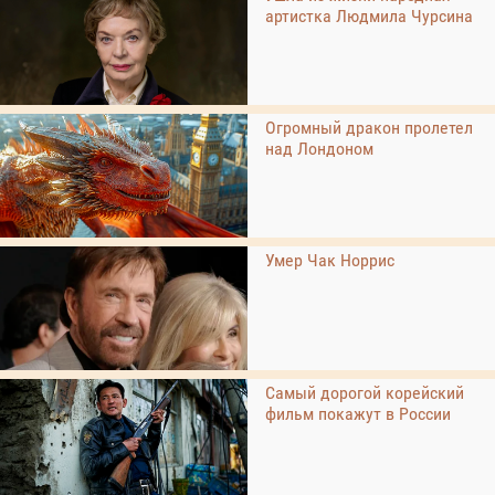
артистка Людмила Чурсина
Огромный дракон пролетел
над Лондоном
Умер Чак Норрис
Самый дорогой корейский
фильм покажут в России