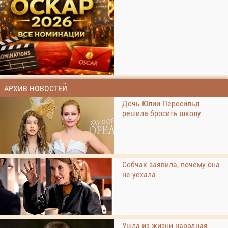
АРХИВ НОВОСТЕЙ
Дочь Юлии Пересильд
решила бросить школу
Собчак заявила, почему она
не уехала
Ушла из жизни народная