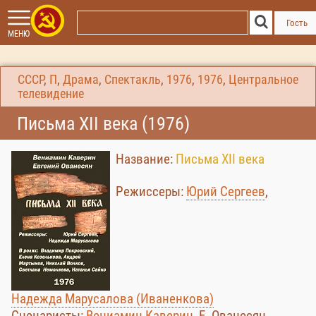
Гость
МЕНЮ
СССР
,
П
,
Драма
,
Спектакль
,
1976
,
1976
,
Центральное
телевидение
Письма XII века (1976)
Название:
Письма XII века
Режиссеры:
Юрий Сергеев
,
Надежда Марусалова (Иваненкова)
Сценаристы:
Вениамин Каверин
, Е. Ованесян