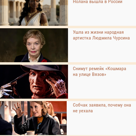
Нолана вышла в России
Ушла из жизни народная
артистка Людмила Чурсина
Снимут ремейк «Кошмара
на улице Вязов»
Собчак заявила, почему она
не уехала