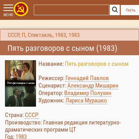
Гость
МЕНЮ
СССР
,
П
,
Спектакль
,
1983
,
1983
Пять разговоров с сыном (1983)
Название:
Пять разговоров с сыном
Режиссер:
Геннадий Павлов
Сценарист:
Александр Мишарин
Оператор:
Владимир Полухин
Художник:
Лариса Мурашко
Страна:
СССР
Производство: Главная редакция литературно-
драматических программ ЦТ
Год:
1983