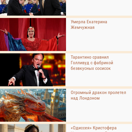
Умерла Екатерина
Жемчужная
Тарантино сравнил
Голливуд с фабрикой
безвкусных сосисок
Огромный дракон пролетел
над Лондоном
«Одиссея» Кристофера