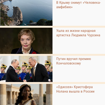
В Крыму снимут «Человека-
амфибию»
Ушла из жизни народная
артистка Людмила Чурсина
Путин вручил премию
Кончаловскому
«Одиссея» Кристофера
Нолана вышла в России