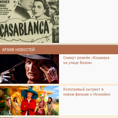
АРХИВ НОВОСТЕЙ
Снимут ремейк «Кошмара
на улице Вязов»
Кологривый сыграет в
новом фильме о Незнайке