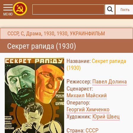
Гость
МЕНЮ
СССР
,
С
,
Драма
,
1930
,
1930
,
УКРАИНФИЛЬМ
Секрет рапида (1930)
Название:
Секрет рапида
(1930)
Режиссер:
Павел Долина
Сценарист:
Михаил Майский
Оператор:
Георгий Химченко
Художник:
Юрий Швец
Страна:
СССР