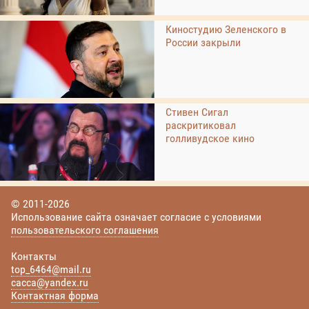
Киностудию Зеленского в
России закрыли
Стивен Сигал
раскритиковал
голливудское кино
© 2011-2026
Использование сайта означает согласие с условиями
пользовательского соглашения
Контакты
top_6464@mail.ru
cacca@yandex.ru
Контактная форма