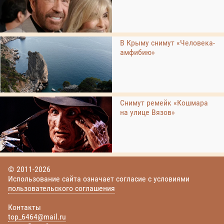
В Крыму снимут «Человека-
амфибию»
Снимут ремейк «Кошмара
на улице Вязов»
© 2011-2026
Использование сайта означает согласие с условиями
пользовательского соглашения
Контакты
top_6464@mail.ru