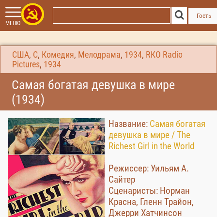
Гость
МЕНЮ
США
,
С
,
Комедия
,
Мелодрама
,
1934
,
RKO Radio
Pictures
,
1934
Самая богатая девушка в мире
(1934)
Название:
Самая богатая
девушка в мире / The
Richest Girl in the World
Режиссер: Уильям А.
Сайтер
Сценаристы: Норман
Красна, Гленн Трайон,
Джерри Хатчинсон