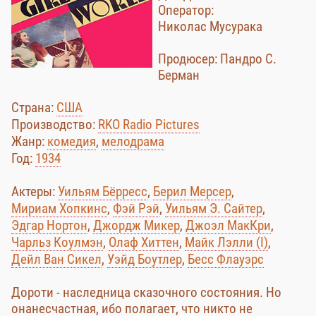
Оператор:
Николас Мусурака
Продюсер: Пандро С.
Берман
Страна:
США
Производство:
RKO Radio Pictures
Жанр:
комедия
,
мелодрама
Год:
1934
Актеры:
Уильям Бёрресс
,
Берил Мерсер
,
Мириам Хопкинс
,
Фэй Рэй
,
Уильям Э. Сайтер
,
Эдгар Нортон
,
Джордж Микер
,
Джоэл МакКри
,
Чарльз Коулмэн
,
Олаф Хиттен
,
Майк Лэлли (I)
,
Дейл Ван Сикел
,
Уэйд Боутлер
,
Бесс Флауэрс
Дороти - наследница сказочного состояния. Но
онанесчастная, ибо полагает, что никто не