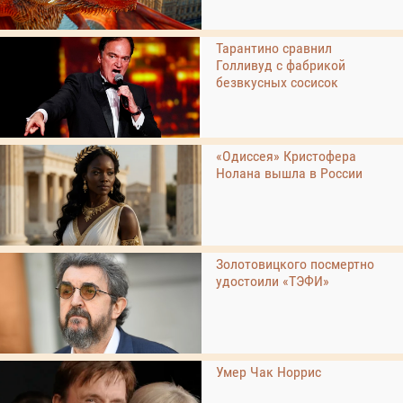
Тарантино сравнил
Голливуд с фабрикой
безвкусных сосисок
«Одиссея» Кристофера
Нолана вышла в России
Золотовицкого посмертно
удостоили «ТЭФИ»
Умер Чак Норрис