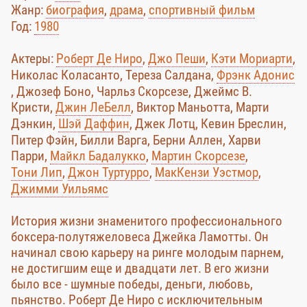
Жанр:
биография
,
драма
,
спортивный фильм
Год:
1980
Актеры:
Роберт Де Ниро
,
Джо Пеши
,
Кэти Мориарти
,
Николас Коласанто, Тереза Салдана,
Фрэнк Адонис
, Джозеф Боно, Чарльз Скорсезе, Джеймс В.
Кристи,
Джин ЛеБелл
, Виктор Маньотта, Марти
Дэнкин,
Шэй Даффин
, Джек Лотц, Кевин Бреслин,
Питер Фэйн, Билли Варга, Берни Аллен, Харви
Парри,
Майкл Бадалукко
,
Мартин Скорсезе
,
Тони Лип
,
Джон Туртурро
,
МакКензи Уэстмор
,
Джимми Уильямс
История жизни знаменитого профессионального
боксера-полутяжеловеса Джейка Ламотты. Он
начинал свою карьеру на ринге молодым парнем,
не достигшим еще и двадцати лет. В его жизни
было все - шумные победы, деньги, любовь,
пьянство. Роберт Де Ниро с исключительным