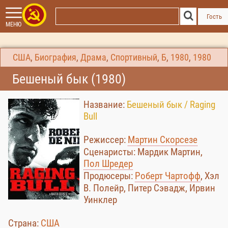
Гость
МЕНЮ
США
,
Биография
,
Драма
,
Спортивный
,
Б
,
1980
,
1980
Бешеный бык (1980)
Название:
Бешеный бык / Raging
Bull
Режиссер:
Мартин Скорсезе
Сценаристы: Мардик Мартин,
Пол Шредер
Продюсеры:
Роберт Чартофф
, Хэл
В. Полейр, Питер Сэвадж, Ирвин
Уинклер
Страна:
США