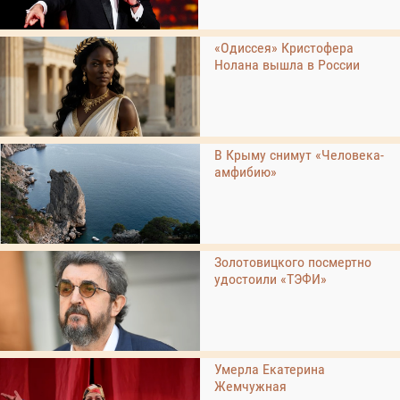
«Одиссея» Кристофера
Нолана вышла в России
В Крыму снимут «Человека-
амфибию»
Золотовицкого посмертно
удостоили «ТЭФИ»
Умерла Екатерина
Жемчужная