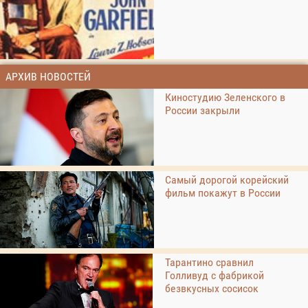
АРХИВ НОВОСТЕЙ
Киностудию Зеленского в
России закрыли
Самый дорогой корейский
фильм покажут в России
Тарантино сравнил
Голливуд с фабрикой
безвкусных сосисок