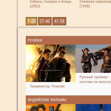
Собака, генерал и птицы
Снежная королев
(2003)
(1995)
1-20
21-40
41-58
РОЛИКИ
Русский трейлер -
охотник на монст
Терминатор: Генезис
ИНДИЙСКИЕ ФИЛЬМЫ