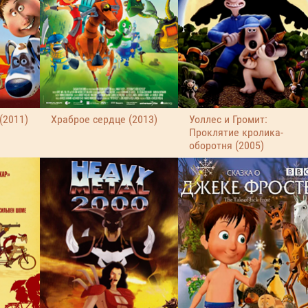
(2011)
Храброе сердце (2013)
Уоллес и Громит:
Проклятие кролика-
оборотня (2005)