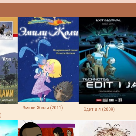
Эмили Жюли (2011)
Эдит и я (2009)
)