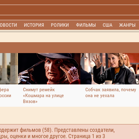
ОВОСТИ
ИСТОРИЯ
РОЛИКИ
ФИЛЬМЫ
США
ЖАНРЫ
фера
Снимут ремейк
Собчак заявила, почему
оссии
«Кошмара на улице
она не уехала
Вязов»
одержит фильмов (58). Представлены создатели,
дры, оценки и многое другое. Страница
1
из 3