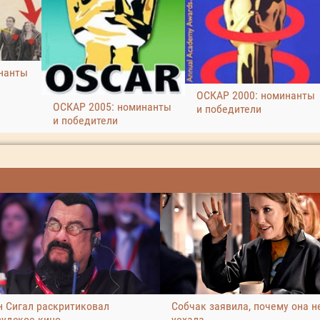
нанты
ОСКАР 2000: номинанты
ОСКАР 2005: номинанты
и победители
и победители
н Сигал раскритиковал
Собчак заявила, почему она н
вудское кино
уехала