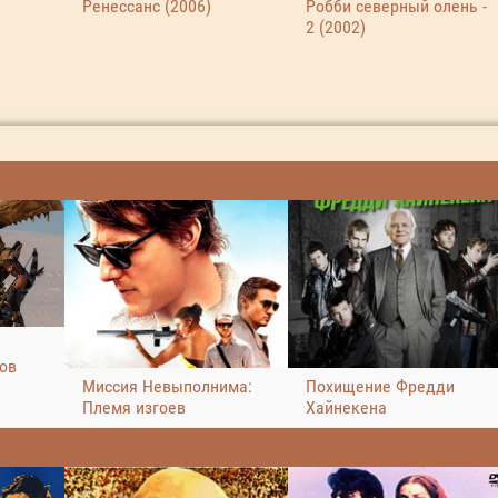
а
Ренессанс (2006)
Робби северный олень -
2 (2002)
ров
Миссия Невыполнима:
Похищение Фредди
Племя изгоев
Хайнекена