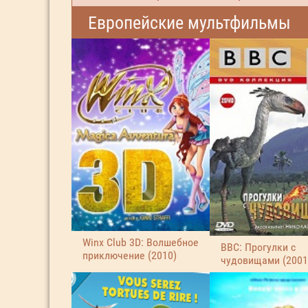
Европейские мультфильмы
Winx Club 3D: Волшебное
BBC: Прогулки с
приключение (2010)
чудовищами (2001