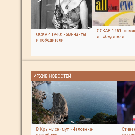
ОСКАР 1951: номи
ОСКАР 1940: номинанты
и победители
и победители
АРХИВ НОВОСТЕЙ
В Крыму снимут «Человека-
Стиве
амфибию»
голли