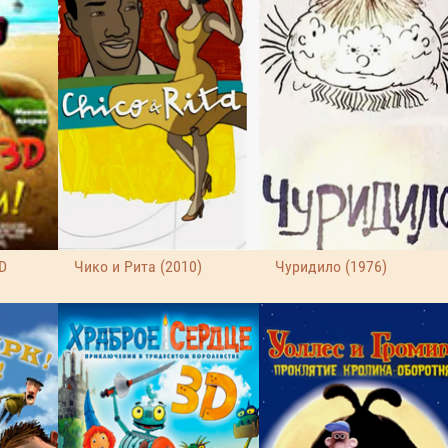
D
Чико и Рита (2010)
Чуридило (1976)