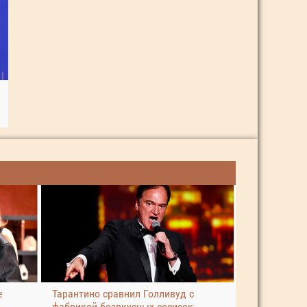
е
Тарантино сравнил Голливуд с
фабрикой безвкусных сосисок