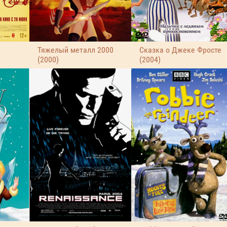
Тяжелый металл 2000
Сказка о Джеке Фросте
(2000)
(2004)