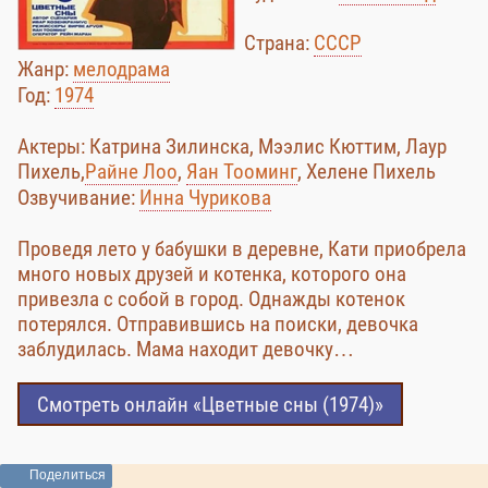
Страна:
СССР
Жанр:
мелодрама
Год:
1974
Актеры: Катрина Зилинска, Мээлис Кюттим, Лаур
Пихель,
Райне Лоо
,
Яан Тооминг
, Хелене Пихель
Озвучивание:
Инна Чурикова
Проведя лето у бабушки в деревне, Кати приобрела
много новых друзей и котенка, которого она
привезла с собой в город. Однажды котенок
потерялся. Отправившись на поиски, девочка
заблудилась. Мама находит девочку…
Смотреть онлайн «Цветные сны (1974)»
Поделиться