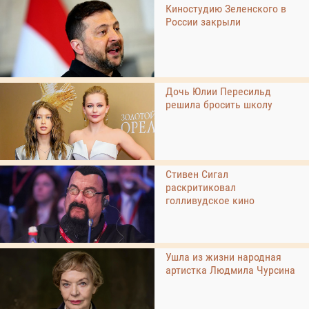
Киностудию Зеленского в
России закрыли
Дочь Юлии Пересильд
решила бросить школу
Стивен Сигал
раскритиковал
голливудское кино
Ушла из жизни народная
артистка Людмила Чурсина