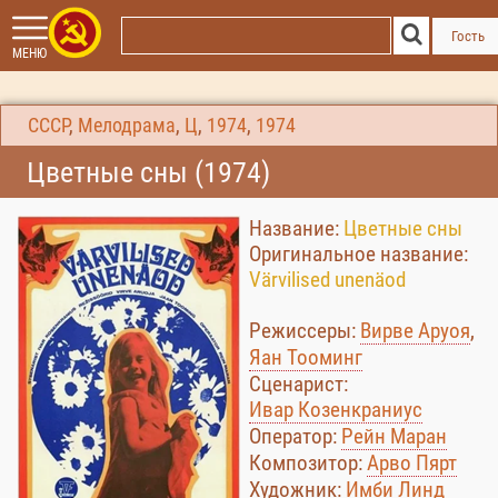
Гость
МЕНЮ
СССР
,
Мелодрама
,
Ц
,
1974
,
1974
Цветные сны (1974)
Название:
Цветные сны
Оригинальное название:
Värvilised unenäod
Режиссеры:
Вирве Аруоя
,
Яан Тооминг
Сценарист:
Ивар Козенкраниус
Оператор:
Рейн Маран
Композитор:
Арво Пярт
Художник:
Имби Линд