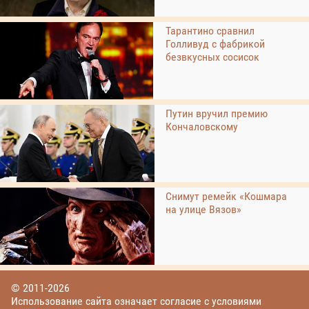
Тарантино сравнил
Голливуд с фабрикой
безвкусных сосисок
Путин вручил премию
Кончаловскому
Снимут ремейк «Кошмара
на улице Вязов»
© 2011-2026
Использование сайта означает согласие с условиями