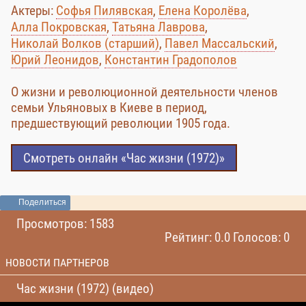
Актеры:
Софья Пилявская
,
Елена Королёва
,
Алла Покровская
,
Татьяна Лаврова
,
Николай Волков (старший)
,
Павел Массальский
,
Юрий Леонидов
,
Константин Градополов
О жизни и революционной деятельности членов
семьи Ульяновых в Киеве в период,
предшествующий революции 1905 года.
Смотреть онлайн «Час жизни (1972)»
Поделиться
Просмотров: 1583
Рейтинг: 0.0 Голосов: 0
НОВОСТИ ПАРТНЕРОВ
Час жизни (1972) (видео)