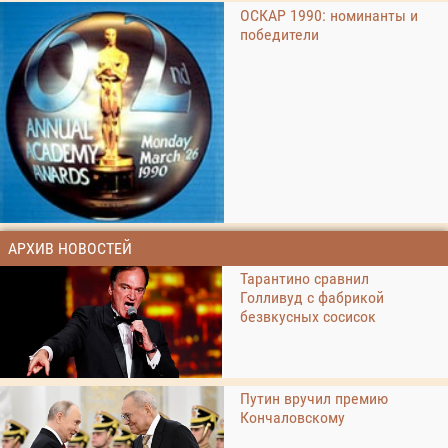
ОСКАР 1990: номинанты и
победители
АРХИВ НОВОСТЕЙ
Тарантино сравнил
Голливуд с фабрикой
безвкусных сосисок
Путин вручил премию
Кончаловскому