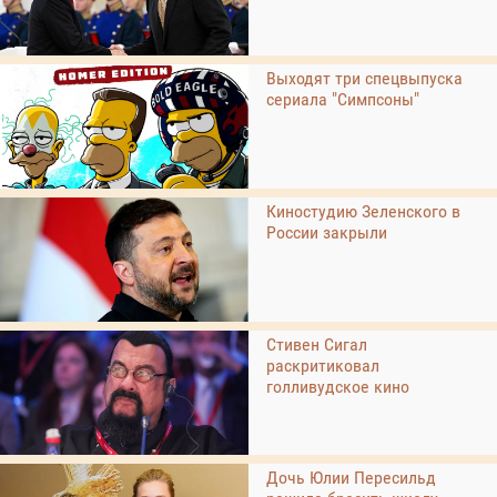
Выходят три спецвыпуска
сериала "Симпсоны"
Киностудию Зеленского в
России закрыли
Стивен Сигал
раскритиковал
голливудское кино
Дочь Юлии Пересильд