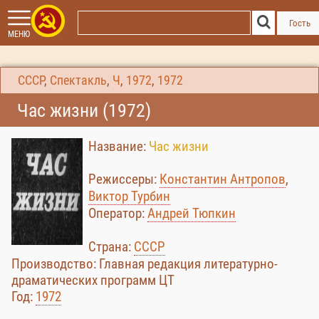
Гость
МЕНЮ
СССР
,
Спектакль
,
Ч
,
1972
,
1972
Час жизни (1972)
Название:
Час жизни
Режиссеры:
Константин Антропов
,
Виктор Турбин
Оператор:
Андрей Тюпкин
Страна:
СССР
Производство: Главная редакция литературно-
драматических программ ЦТ
Год:
1972