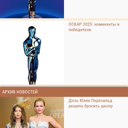
ОСКАР 2025: номинанты и
победители
АРХИВ НОВОСТЕЙ
Дочь Юлии Пересильд
решила бросить школу