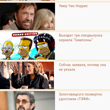
Умер Чак Норрис
Выходят три спецвыпуска
сериала "Симпсоны"
Собчак заявила, почему она
не уехала
Золотовицкого посмертно
удостоили «ТЭФИ»