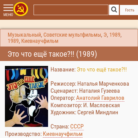
Гость
МЕНЮ
Музыкальный
,
Советские мультфильмы
,
Э
,
1989
,
1989
,
Киевнаучфильм
Это что ещё такое?!! (1989)
Название:
Это что ещё такое?!!
Режиссер: Наталья Марченкова
Сценарист: Наталия Гузеева
Оператор:
Анатолий Гаврилов
Композитор: И. Масловская
Художник: Сергей Миндлин
Страна:
СССР
Производство:
Киевнаучфильм