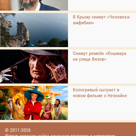
В Крыму снимут «Человека-
амфибию»
Снимут ремейк «Кошмара
на улице Вязов»
Кологривый сыграет в
новом фильме о Незнайке
© 2011-2026
Использование сайта означает согласие с условиями