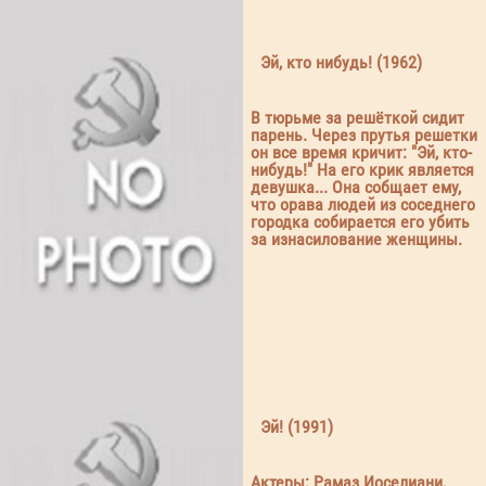
Эй, кто нибудь! (1962)
В тюрьме за решёткой сидит
парень. Через прутья решетки
он все время кричит: "Эй, кто-
нибудь!" На его крик является
девушка... Она собщает ему,
что орава людей из соседнего
городка собирается его убить
за изнасилование женщины.
Эй! (1991)
Актеры: Рамаз Иоселиани,