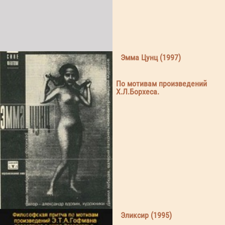
Эмма Цунц (1997)
По мотивам произведений
Х.Л.Борхеса.
Эликсир (1995)