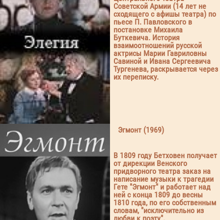
Советской Армии (14 лет не
сходящего с афишы театра) по
пьесе П. Павловского в
постановке Михаила
Буткевича. История
взаимоотношений русской
актрисы Марии Гавриловны
Савиной и Ивана Сергеевича
Тургенева, раскрывается через
их переписку.
Эгмонт (1969)
В 1809 году Бетховен получает
от дирекции Венского
придворного театра заказ на
написание музыки к трагедии
Гете "Эгмонт" и работает над
ней с конца 1809 до весны
1810 года, по его собственным
словам, "исключительно из
любви к поэту".