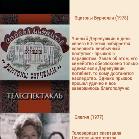
Эцитоны Бурчелли (1978)
Ученый Деревушкин в день
своего 60-летия собирается
совершить необычный
поступок - прыжок с
парашютом. Узнав об этом, его
семейство обеспокоено только
одним: если Деревушкин
погибнет, то кому достанется
наследство. Однако прыжок
прошел удачно и все
завершилось благополучно
Элегия (1977)
Телевариант спектакля
Центрального театра