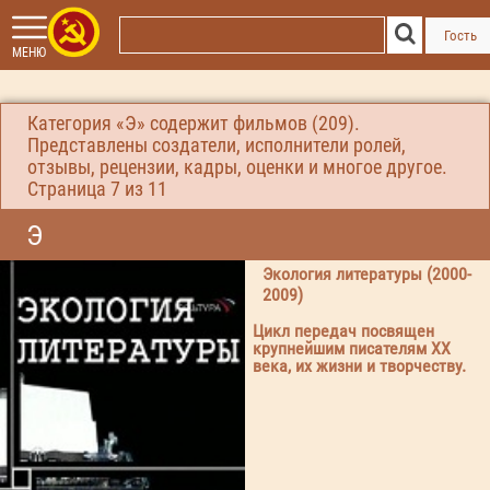
Гость
МЕНЮ
Категория «Э» содержит фильмов (209).
Представлены создатели, исполнители ролей,
отзывы, рецензии, кадры, оценки и многое другое.
Страница
7
из 11
Э
Экология литературы (2000-
2009)
Цикл передач посвящен
крупнейшим писателям ХХ
века, их жизни и творчеству.