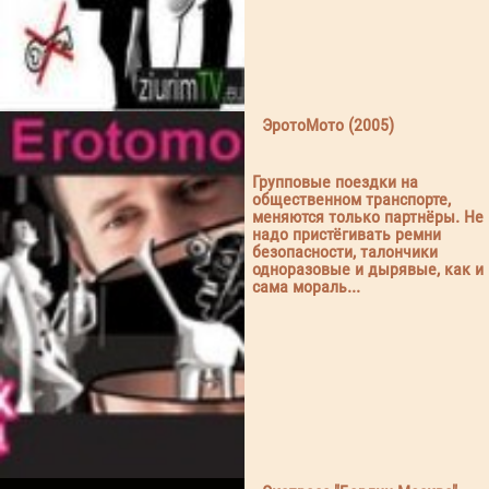
ЭротоМото (2005)
Групповые поездки на
общественном транспорте,
меняются только партнёры. Не
надо пристёгивать ремни
безопасности, талончики
одноразовые и дырявые, как и
сама мораль...