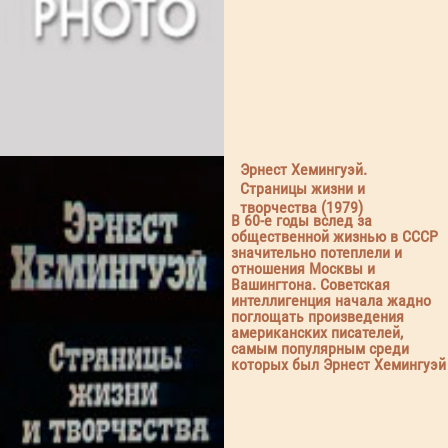
Эрнест Хемингуэй.
Страницы жизни и
творчества (1979)
В 60-е годы вслед за
общественной жизнью в СССР
значительно потеплели и
отношения Москвы и
Вашингтона. Советская
интеллигенция начала жадно
поглощать произведения
американских писателей,
самым популярным среди
которых был Эрнест Хемингуэй