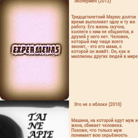
Экспермен (2012)
Тридцатилетний Марюс долгое
время выполняет одну и ту же
работу. Его жизнь скучна,
коллеги с ним не общаются, и
друзей у него нет. Человек,
который ему чаще всего
звонит, - это его мама, с
которой он живёт. Он, как и
миллионы других людей в мире
Это не о яблоке (2010)
Машина, на которой едут муж и
жена, сбивает человека.
Похоже, что только муж
понимает всю серьёзность