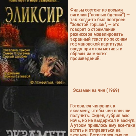
Фильм состоит из восьми
вигилий ("ночных бдений") —
так когда-то был построен
"Золотой горшок", — это
говорит о стремлении
режиссера моделировать
экранный текст по законам
гофмановской партитуры,
вводя при этом мотивы и
образы из многих
произведений.
Экзамен на чин (1969)
Готовился чиновник к
экзамену, чтобы чин повыше
получить. Сидел, зубрил всю
ночь, но не выдержал и заснул.
А утром пришлось ему все-таки
встать и отправиться на
экзамен. Встретился ему по