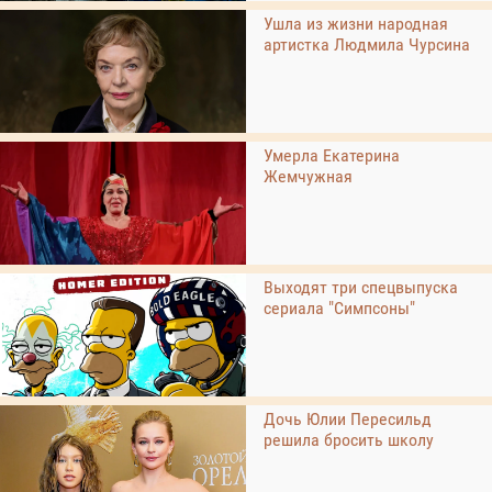
Ушла из жизни народная
артистка Людмила Чурсина
Умерла Екатерина
Жемчужная
Выходят три спецвыпуска
сериала "Симпсоны"
Дочь Юлии Пересильд
решила бросить школу