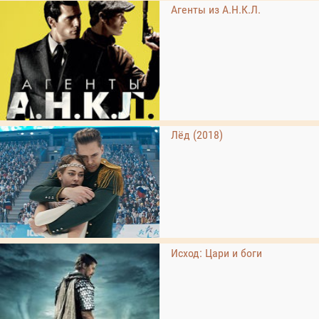
Агенты из А.Н.К.Л.
Лёд (2018)
Исход: Цари и боги