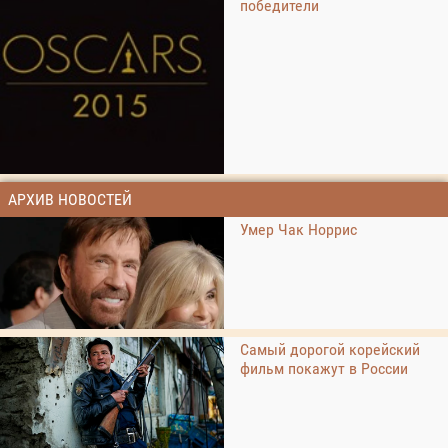
победители
АРХИВ НОВОСТЕЙ
Умер Чак Норрис
Самый дорогой корейский
фильм покажут в России