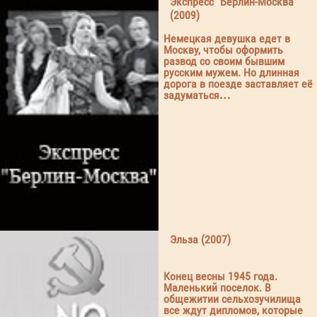
Экспресс "Берлин-Москва"
(2009)
Немецкая девушка едет в
Москву, чтобы оформить
развод со своим бывшим
русским мужем. Но длинная
дорога в поезде заставляет её
задуматься…
Эльза (2007)
Конец весны 1945 года.
Маленький поселок. В
общежитии сельхозучилища
все ждут дипломов, которые