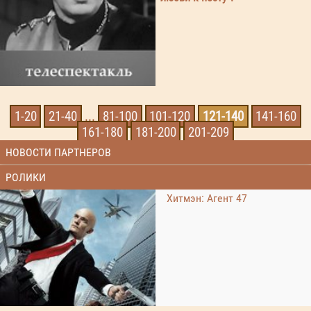
1-20
21-40
...
81-100
101-120
121-140
141-160
161-180
181-200
201-209
НОВОСТИ ПАРТНЕРОВ
РОЛИКИ
Хитмэн: Агент 47