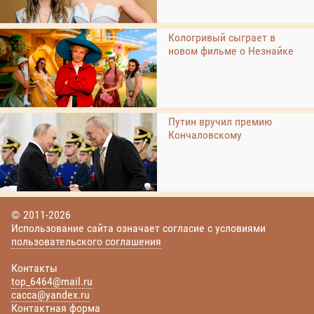
Кологривый сыграет в
новом фильме о Незнайке
Путин вручил премию
Кончаловскому
© 2011-2026
Использование сайта означает согласие с условиями
пользовательского соглашения
Контакты
top_6464@mail.ru
cacca@yandex.ru
Контактная форма