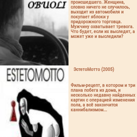
происшедшего. Женщина,
словно ничего не случилось,
выходит из автомобиля и
покупает яблоки у
придорожного торговца.
Мужчину охватывает тревога.
Что будет, если их выследят, а
может уже и выследили?
ЭстетоМотто (2005)
Фильм-рецепт, в котором и три
плана побега из дома, и
несколько недавно найденных
картин с операцией изменения
пола, а всё закончится
каннибализмом...