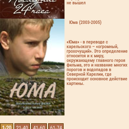
не вышел
Юма (2003-2005)
«Юма» - в переводе с
карельского – «огромный,
грохочущий». Это определение
относится и к миру,
окружающему главного героя
фильма, это и название многих
порогов и водопадов в
Северной Карелии, где
происходит основное действие
картины.
1-20
21-40
41-60
61-74