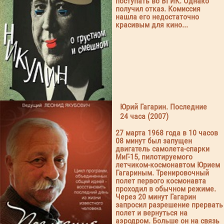
поступать во ВГИК. Однако
получил отказ. Комиссия
нашла его недостаточно
красивым для кино...
Юрий Гагарин. Последние
24 часа (2007)
27 марта 1968 года в 10 часов
08 минут был запущен
двигатель самолета-спарки
МиГ-15, пилотируемого
летчиком-космонавтом Юрием
Гагариным. Тренировочный
полет первого космонавта
проходил в обычном режиме.
Через 20 минут Гагарин
запросил разрешение прервать
полет и вернуться на
аэродром. Больше он на связь