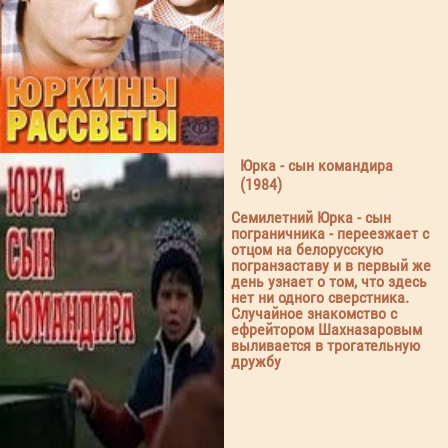
Юрка - сын командира
(1984)
Семилетний Юрка - сын
пограничника - переезжает с
отцом на белорусскую
погранзаставу и в первый же
день узнает о том, что здесь
нет ни одного сверстника.
Случайное знакомство с
ефрейтором Шахназаровым
выливается в трогательную
дружбу