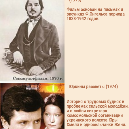
Фильм основан на письмах и
рисунках Ф.Энгельса периода
1838-1942 годов.
Юркины рассветы (1974)
История о трудовых буднях и
проблемах сельской молодёжи,
и о любви секретаря
комсомольской организации
украинского колхоза Юры
Хмеля и односельчанки Жени.