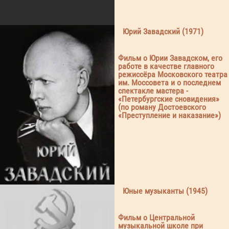
Юрий Завадский (1971)
Фильм о Юрии Завадском, его
работе в качестве главного
режиссёра Московского театра
им. Моссовета и о последнем
спектакле мастера -
«Петербургские сновидения»
(по роману Достоевского
«Преступление и наказание»)
Юные музыканты (1945)
Фильм о Центральной
музыкальной школе при