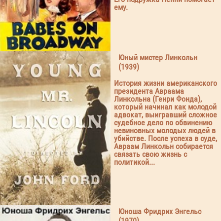
ему.
Юный мистер Линкольн
(1939)
История жизни американского
президента Авраама
Линкольна (Генри Фонда),
который начинал как молодой
адвокат, выигравший сложное
судебное дело по обвинению
невиновных молодых людей в
убийстве. После успеха в суде,
Авраам Линкольн собирается
связать свою жизнь с
политикой...
Юноша Фридрих Энгельс
(1970)