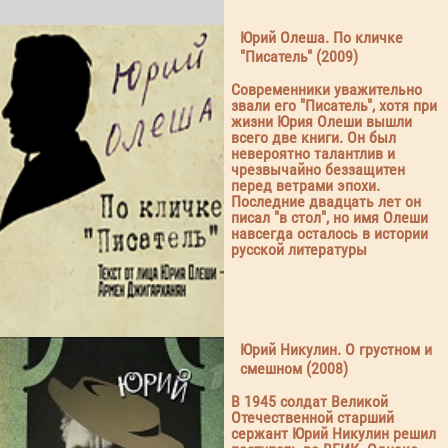
Юрий Олеша. По кличке
"Писатель" (2009)
Современники уважительно
звали его "Писатель", хотя при
жизни Юрия Олеши вышли
всего две книги. Он был
невероятно талантлив и
чрезвычайно беззащитен
перед ветрами эпохи.
Последние двадцать лет он
писал "в стол", но имя Олеши
навсегда осталось в истории
русской литературы
Юрий Никулин. О грустном и
смешном (2008)
В 1945 солдат Великой
Отечественной старший
сержант Юрий Никулин решил