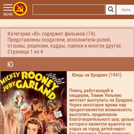
Гость
МЕНЮ
Категория «Ю» содержит фильмов (74).
Представлены создатели, исполнители ролей,
отзывы, рецензии, кадры, оценки и многое другое.
Страница
1
из 4
Ю
Юнцы на Бродвее (1941)
Певец, работающий в
пиццерии, Томми Уильямс
мечтает выступать на Бродвее.
Через некоторое время ему
предоставляется возможность
выступить продюсером
благотворительного шоу, целью
которого является вывезти на
отдых за город детей-сирот.
Его подружка Пенни помогает