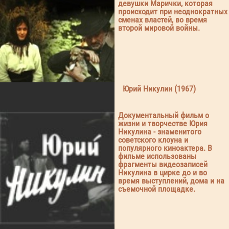
девушки Марички, которая
происходит при неоднократных
сменах властей, во время
второй мировой войны.
Юрий Никулин (1967)
Документальный фильм о
жизни и творчестве Юрия
Никулина - знаменитого
советского клоуна и
популярного киноактера. В
фильме использованы
фрагменты видеозаписей
Никулина в цирке до и во
время выступлений, дома и на
съемочной площадке.