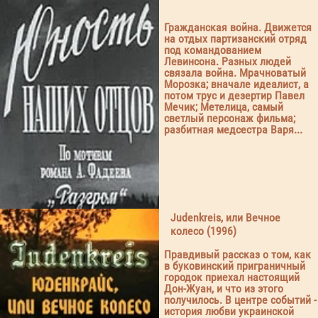
Гражданская война. Движется
на отдых партизанский отряд
под командованием
Левинсона. Разных людей
связала война. Мрачноватый
Морозка; вначале идеалист, а
потом трус и дезертир Павел
Мечик; Метелица, самый
светлый персонаж фильма;
разбитная медсестра Варя...
Judenkreis, или Вечное
колесо (1996)
Правдивый рассказ о том, как
в буковинский приграничный
городок приехал настоящий
Дон-Жуан, и что из этого
получилось. В центре событий -
история любви украинской