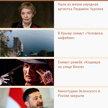
Ушла из жизни народная
артистка Людмила Чурсина
В Крыму снимут «Человека-
амфибию»
Снимут ремейк «Кошмара
на улице Вязов»
Киностудию Зеленского в
России закрыли