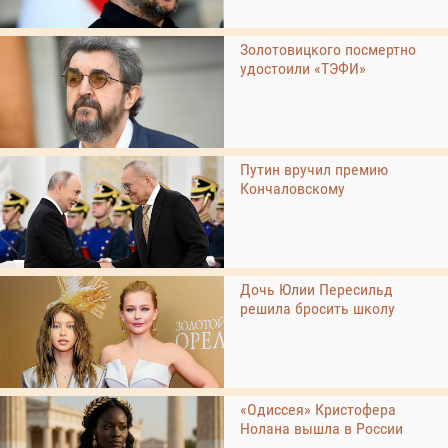
Золотовицкого посмертно
удостоили «ТЭФИ»
Путин вручил премию
Кончаловскому
Дочь Юлии Пересильд
решила бросить школу
«Одиссея» Кристофера
Нолана вышла в России