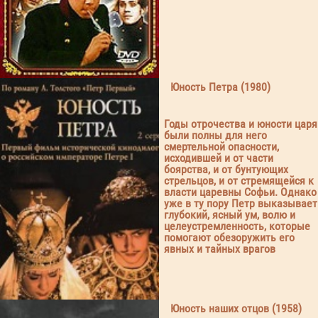
Юность Петра (1980)
Годы отрочества и юности царя
были полны для него
смертельной опасности,
исходившей и от части
боярства, и от бунтующих
стрельцов, и от стремящейся к
власти царевны Софьи. Однако
уже в ту пору Петр выказывает
глубокий, ясный ум, волю и
целеустремленность, которые
помогают обезоружить его
явных и тайных врагов
Юность наших отцов (1958)