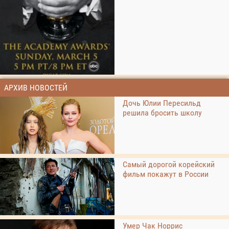
АРХИВ НОВОСТЕЙ
Дочь Юлии Пересильд
решила бросить школу
Самый дорогой корейский
фильм покажут в России
Умер Чак Норрис