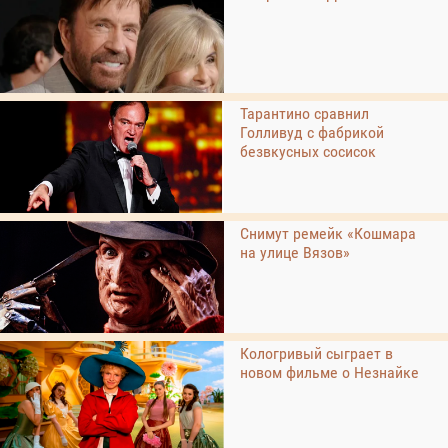
Тарантино сравнил
Голливуд с фабрикой
безвкусных сосисок
Снимут ремейк «Кошмара
на улице Вязов»
Кологривый сыграет в
новом фильме о Незнайке