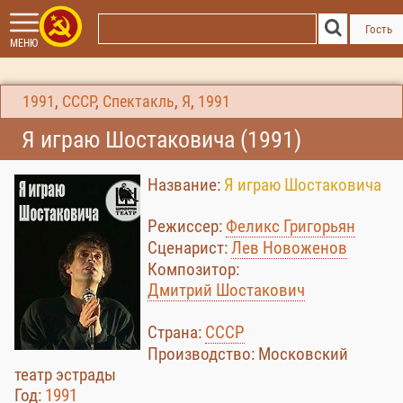
Гость
МЕНЮ
1991
,
СССР
,
Спектакль
,
Я
,
1991
Я играю Шостаковича (1991)
Название:
Я играю Шостаковича
Режиссер:
Феликс Григорьян
Сценарист:
Лев Новоженов
Композитор:
Дмитрий Шостакович
Страна:
СССР
Производство: Московский
театр эстрады
Год:
1991