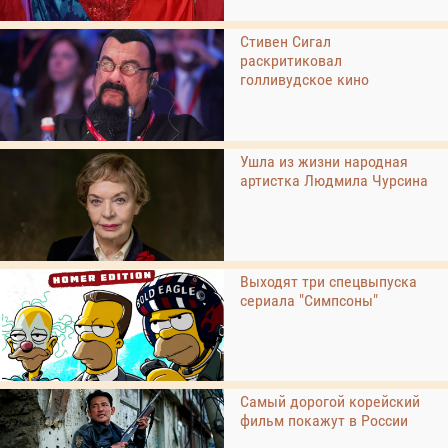
Стивен Сигал
раскритиковал
голливудское кино
Ушла из жизни народная
артистка Людмила Чурсина
Выходят три спецвыпуска
сериала "Симпсоны"
Самый дорогой корейский
фильм покажут в России