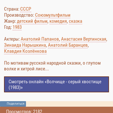
Страна:
СССР
Производство:
Союзмультфильм
Жанр:
детский фильм
,
комедия
,
сказка
Год:
1983
Актеры:
Анатолий Папанов
,
Анастасия Вертинская
,
Зинаида Нарышкина
,
Анатолий Баранцев
,
Клавдия Козлёнкова
По мотивам русской народной сказки, о глупом
волке и хитрой лисе...
Смотреть онлайн «Волчище - серый хвостище
(1983)»
Поделиться
Просмотров: 2182