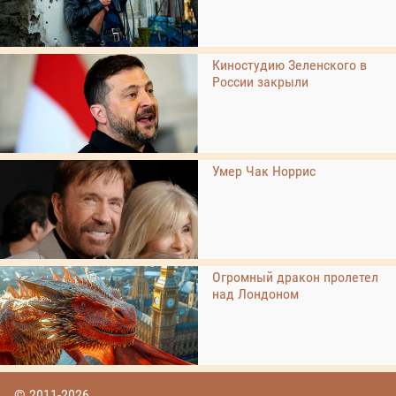
Киностудию Зеленского в
России закрыли
Умер Чак Норрис
Огромный дракон пролетел
над Лондоном
© 2011-2026