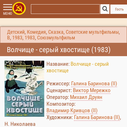
Гость
МЕНЮ
Детский
,
Комедия
,
Сказка
,
Советские мультфильмы
,
В
,
1983
,
1983
,
Союзмультфильм
Волчище - серый хвостище (1983)
Название:
Волчище - серый
хвостище
Режиссер:
Галина Баринова (II)
Сценарист:
Виктор Мережко
Оператор:
Михаил Друян
Композитор:
Владимир Кривцов (II)
Художники:
Галина Баринова (II)
,
Н. Николаева