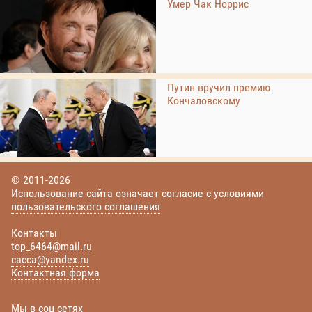
Умер Чак Норрис
Путин вручил премию
Кончаловскому
© 2011-2026
Использование сайта означает согласие с условиями
пользовательского соглашения
Контакты
top_6464@mail.ru
cacca@yandex.ru
Контактная форма
Мы в соц сетях