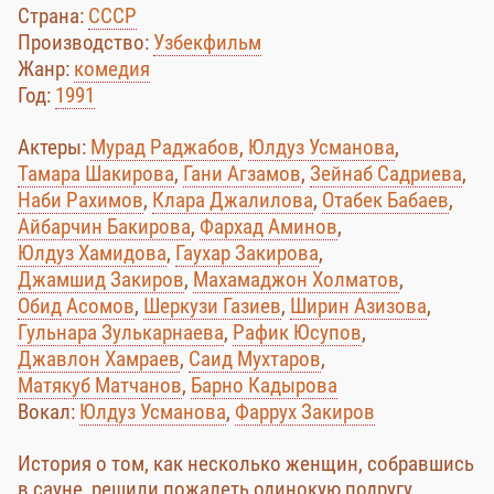
Страна:
СССР
Производство:
Узбекфильм
Жанр:
комедия
Год:
1991
Актеры:
Мурад Раджабов
,
Юлдуз Усманова
,
Тамара Шакирова
,
Гани Агзамов
,
Зейнаб Садриева
,
Наби Рахимов
,
Клара Джалилова
,
Отабек Бабаев
,
Айбарчин Бакирова
,
Фархад Аминов
,
Юлдуз Хамидова
,
Гаухар Закирова
,
Джамшид Закиров
,
Махамаджон Холматов
,
Обид Асомов
,
Шеркузи Газиев
,
Ширин Азизова
,
Гульнара Зулькарнаева
,
Рафик Юсупов
,
Джавлон Хамраев
,
Саид Мухтаров
,
Матякуб Матчанов
,
Барно Кадырова
Вокал:
Юлдуз Усманова
,
Фаррух Закиров
История о том, как несколько женщин, собравшись
в сауне, решили пожалеть одинокую подругу,