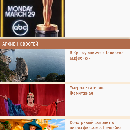
АРХИВ НОВОСТЕЙ
В Крыму снимут «Человека-
амфибию»
Умерла Екатерина
Жемчужная
Кологривый сыграет в
новом фильме о Незнайке