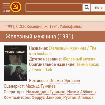
Гость
МЕНЮ
1991
,
СССР
,
Комедия
,
Ж
,
1991
,
Узбекфильм
Железный мужчина (1991)
Название:
Железный мужчина / The
iron husband
Другое название:
Железный мужик
Оригинальное название:
Темир эркак
/ Temir erkak
Режиссер:
Исамат Эргашев
Сценарист:
Махмуд Туйчиев
Операторы:
Нажмиддин Гулямов
,
Назим Аббасов
Композиторы:
Фаррух Закиров
,
Рустам Ильясов