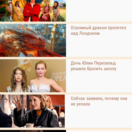
Огромный дракон пролетел
над Лондоном
Дочь Юлии Пересильд
решила бросить школу
Собчак заявила, почему она
не уехала