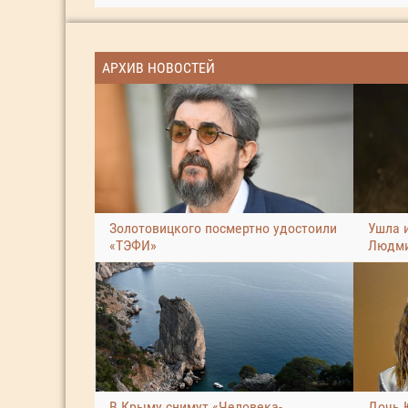
АРХИВ НОВОСТЕЙ
Золотовицкого посмертно удостоили
Ушла 
«ТЭФИ»
Людми
В Крыму снимут «Человека-
Дочь 