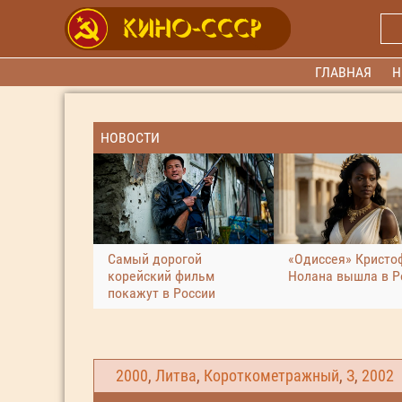
ГЛАВНАЯ
Н
НОВОСТИ
Самый дорогой
«Одиссея» Кристо
корейский фильм
Нолана вышла в Р
покажут в России
2000
,
Литва
,
Короткометражный
,
З
,
2002