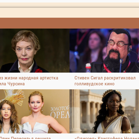
из жизни народная артистка
Стивен Сигал раскритиковал
ла Чурсина
голливудское кино
Юлии Пересильд решила
«Одиссея» Кристофера Нолан