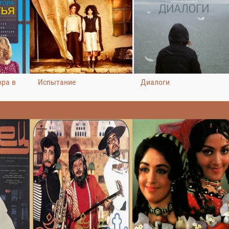
ора в
Испытание
Диалоги