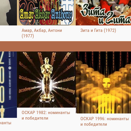
Амар, Акбар, Антони
Зита и Гита (1972)
(1977)
ОСКАР 1982: номинанты
и победители
ОСКАР 1996: номинанты
нанты
и победители