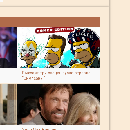
Выходят три спецвыпуска сериала
"Симпсоны"
а
Умер Чак Норрис