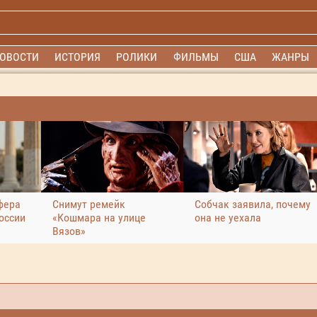
ОВОСТИ
ИСТОРИЯ
РОЛИКИ
ФИЛЬМЫ
США
ЖАНРЫ
фера
Снимут ремейк
Собчак заявила, почему
оссии
«Кошмара на улице
она не уехала
Вязов»