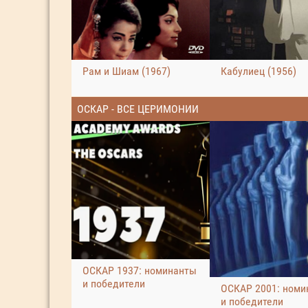
Рам и Шиам (1967)
Кабулиец (1956)
ОСКАР - ВСЕ ЦЕРИМОНИИ
ОСКАР 1937: номинанты
и победители
ОСКАР 2001: номи
и победители