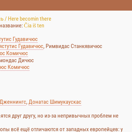
ь / Here becomin there
название:
Čia iš ten
тутис Гудавичюс
ястутис Гудавичюс
, Римвидас Станкявичюс
юс Комичюс
ймондас Дичюс
юс Комичюс
 Дженнингс
,
Донатас Шимукаускас
ятся друг другу, но из-за непривычных проблем не
ропы всё ещё отличаются от западных европейцев: у