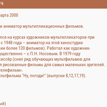
ич
марта 2000
 и аниматор мультипликационных фильмов.
чился на курсах художников-мультипликаторов при
с 1948 года – аниматор на этой киностудии
нии более 120 фильмов). Работал как художник-
щественно – с П.Н. Носовым. В 1979 году
жиссёр (снял ряд обучающих мультфильмов для
ал рисованные фильмы для самых маленьких зрителей.
втелефильм».
тфильма "Ну, погоди!" (выпуски 8,12,17,19).
ый)