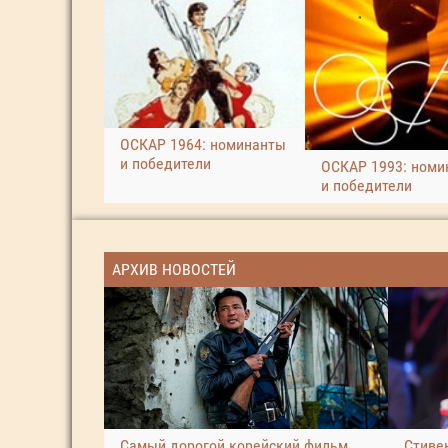
ОСКАР 1964: номинанты
и победители
ОСКАР 1993: номи
и победители
АРХИВ НОВОСТЕЙ
Самый дорогой корейский фильм
Стиве