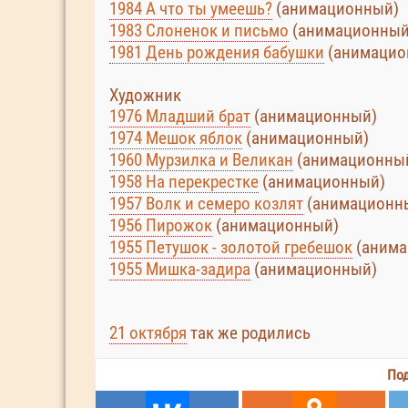
1984 А что ты умеешь?
(анимационный)
1983 Слоненок и письмо
(анимационный
1981 День рождения бабушки
(анимацио
Художник
1976 Младший брат
(анимационный)
1974 Мешок яблок
(анимационный)
1960 Мурзилка и Великан
(анимационны
1958 На перекрестке
(анимационный)
1957 Волк и семеро козлят
(анимационн
1956 Пирожок
(анимационный)
1955 Петушок - золотой гребешок
(анима
1955 Мишка-задира
(анимационный)
21 октября
так же родились
Под