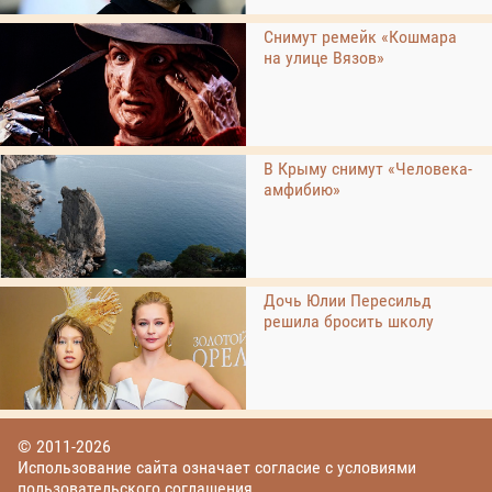
Снимут ремейк «Кошмара
на улице Вязов»
В Крыму снимут «Человека-
амфибию»
Дочь Юлии Пересильд
решила бросить школу
© 2011-2026
Использование сайта означает согласие с условиями
пользовательского соглашения