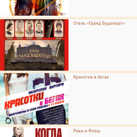
Отель «Гранд Будапешт»
Красотки в бегах
Рики и Флэш