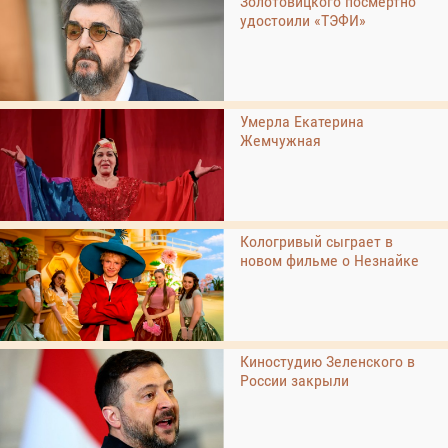
Золотовицкого посмертно
удостоили «ТЭФИ»
Умерла Екатерина
Жемчужная
Кологривый сыграет в
новом фильме о Незнайке
Киностудию Зеленского в
России закрыли