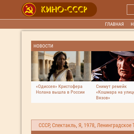
ГЛАВНАЯ
Н
НОВОСТИ
«Одиссея» Кристофера
Снимут ремейк
Нолана вышла в России
«Кошмара на улиц
Вязов»
СССР
,
Спектакль
,
Я
,
1978
,
Ленинградское 