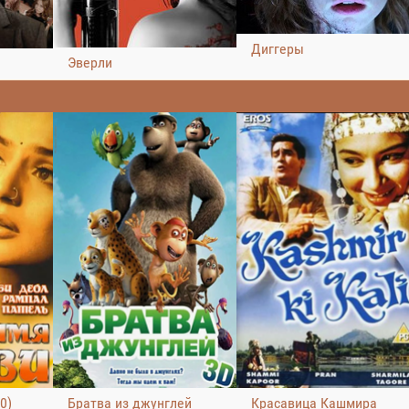
Диггеры
Эверли
0)
Братва из джунглей
Красавица Кашмира