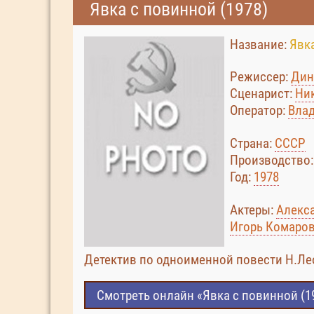
Явка с повинной (1978)
Название:
Явк
Режиссер:
Дин
Сценарист:
Ни
Оператор:
Вла
Страна:
СССР
Производство
Год:
1978
Актеры:
Алекс
Игорь Комаро
Детектив по одноименной повести Н.Ле
Смотреть онлайн «Явка с повинной (1