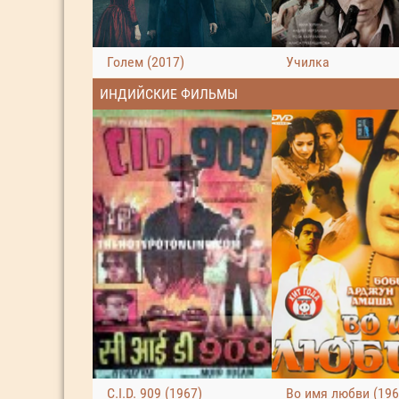
Голем (2017)
Училка
ИНДИЙСКИЕ ФИЛЬМЫ
C.I.D. 909 (1967)
Во имя любви (196