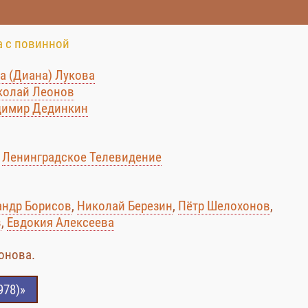
а с повинной
а (Диана) Лукова
колай Леонов
димир Дединкин
:
Ленинградское Телевидение
андр Борисов
,
Николай Березин
,
Пётр Шелохонов
,
в
,
Евдокия Алексеева
онова.
978)»