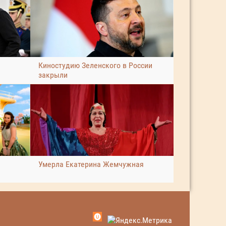
Киностудию Зеленского в России
закрыли
Умерла Екатерина Жемчужная