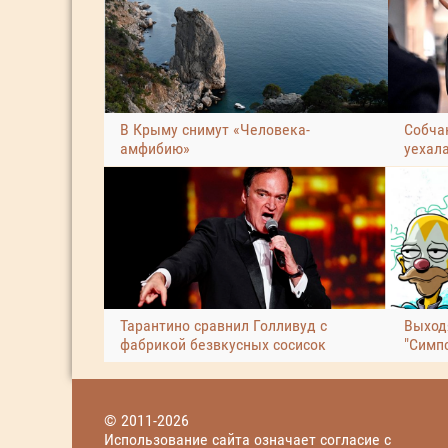
В Крыму снимут «Человека-
Собчак
амфибию»
уехал
Тарантино сравнил Голливуд с
Выход
фабрикой безвкусных сосисок
"Симп
© 2011-2026
Использование сайта означает согласие с