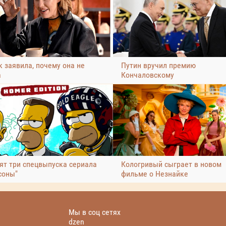
 заявила, почему она не
Путин вручил премию
а
Кончаловскому
ят три спецвыпуска сериала
Кологривый сыграет в новом
соны"
фильме о Незнайке
Мы в соц сетях
dzen