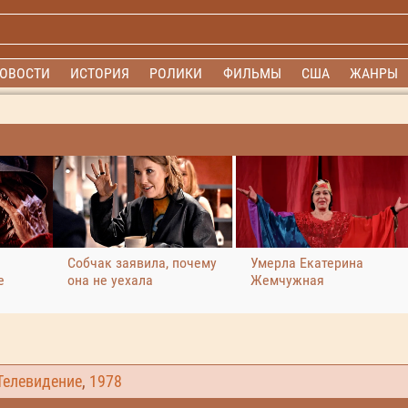
ОВОСТИ
ИСТОРИЯ
РОЛИКИ
ФИЛЬМЫ
США
ЖАНРЫ
Собчак заявила, почему
Умерла Екатерина
е
она не уехала
Жемчужная
Телевидение
,
1978