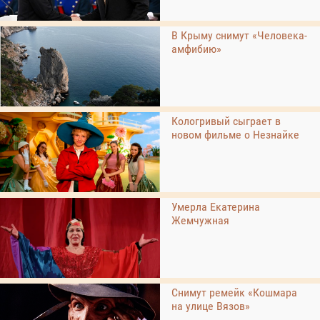
В Крыму снимут «Человека-
амфибию»
Кологривый сыграет в
новом фильме о Незнайке
Умерла Екатерина
Жемчужная
Снимут ремейк «Кошмара
на улице Вязов»