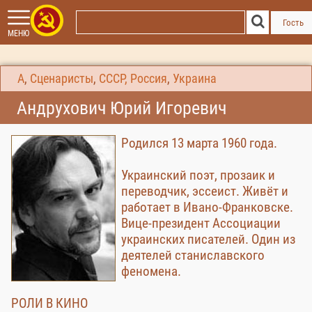
Гость
МЕНЮ
А
,
Сценаристы
,
СССР, Россия
,
Украина
Андрухович Юрий Игоревич
Родился 13 марта 1960 года.
Украинский поэт, прозаик и
переводчик, эссеист. Живёт и
работает в Ивано-Франковске.
Вице-президент Ассоциации
украинских писателей. Один из
деятелей станиславского
феномена.
РОЛИ В КИНО