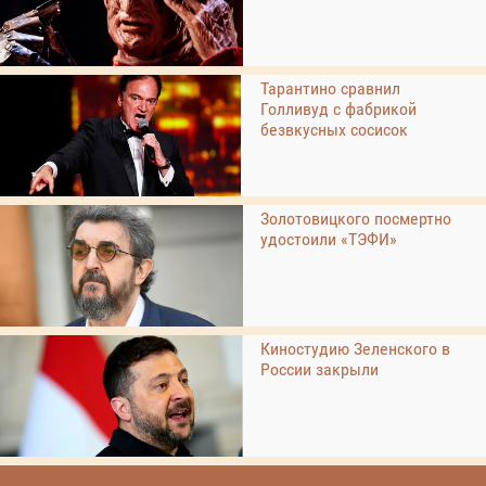
Тарантино сравнил
Голливуд с фабрикой
безвкусных сосисок
Золотовицкого посмертно
удостоили «ТЭФИ»
Киностудию Зеленского в
России закрыли