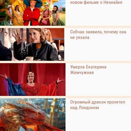
новом фильме о Незнайке
Собчак заявила, почему она
не уехала
Умерла Екатерина
Жемчужная
Огромный дракон пролетел
над Лондоном