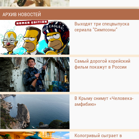
АРХИВ НОВОСТЕЙ
Выходят три спецвыпуска
сериала "Симпсоны"
Самый дорогой корейский
фильм покажут в России
В Крыму снимут «Человека-
амфибию»
Кологривый сыграет в