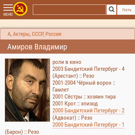
Гость
МЕНЮ
А
,
Актеры
,
СССР, Россия
Амиров Владимир
роли в кино
2003 Бандитский Петербург - 4
(Арестант) :: Резо
2001-2004 Чёрный ворон ::
Гамлет
2001 Сёстры :: хозяин тира
2001 Крот :: эпизод
2000 Бандитский Петербург - 2
(Адвокат) :: Резо
2000 Бандитский Петербург - 1
(Барон) :: Резо