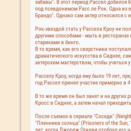
забавы". В этот период Рассел добился 
под псевдонимом Расс ле Рок. Одна из 
Брандо". Однако сам актер относился с
Рок-звездой стать у Рассела Кроу не по
другими способами - мыть в ресторанах 
стариками в бинго.
В то время, как его сверстники поступ
драматического искусства в Сиднее, сам
актерским мастерством, чтобы учиться у
Расселу Кроу, когда ему было 19 лет, пр
год Рассел принял участие примерно в 4
В то же время он был занят и на других
Кросс в Сиднее, а затем начал приходит
После съемок в сериале "Соседи" (Neigh
"Пленники солнца" (Prisoners of the Sun
лет, когда Джордж Огилви отобрал его н