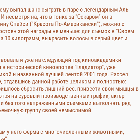
 ему выпал шанс сыграть в паре с легендарным Аль
И несмотря на, что в гонке за "Оскаром" он в
ину Спейси ("Красота По-Американски"), можно с
остоен этой награды не меньше: для съемок в "Своем
а 10 килограмм, выкрасить волосы в серый цвет и
твовала и уже на следующий год киноакадемики
 в исторической киноэпопее "Гладиатор", уже
кой и названной лучшей лентой 2001 года. Рассел
у, отдавшись данной работе целиком и полностью:
пришлось сбросить лишний вес, привести свои мышцы в
смотря на суровый производственный график, актер
у и без того напряженными съемками выполнять ряд
съемочную группу своей немыслимой
ам у него ферма с многочисленными животными,
ья".