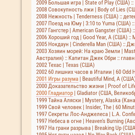
2009 Большая игра | State of Play (США) :
2008 Совокупность лжи | Body of Lies (СШ
2008 Нежность | Tenderness (США) :: дет
2007 Поезд на Юму | 3:10 to Yuma (США) ::
2007 Гангстер | American Gangster (США) :
2006 Хороший год | Good Year, A (США) ::
2005 Нокдаун | Cinderella Man (США) :: Д
2003 Хозяин морей: На краю Земли | Maste
Австралия) :: Капитан Джек Обри :: глав
2002 Техас | Texas (США)
2002 60 лишних часов в Италии | 60 Odd Ho
2001 Игры разума
| Beautiful Mind, A (США
2000 Доказательство жизни | Proof of Life
2000 Гладиатор
| Gladiator (США, Велико
1999 Тайна Аляски | Mystery, Alaska (Кан
1999 Свой человек | Insider, The | 60 Mi
1997 Секреты Лос-Анджелеса | L.A. Confid
1997 Небеса в огне | Heaven's Burning (Ав
1997 На грани разрыва | Breaking Up (США)
1995 Нет пути назад | No Way Back (США) :