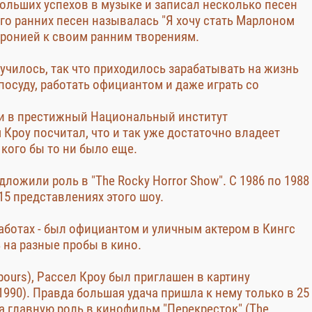
больших успехов в музыке и записал несколько песен
его ранних песен называлась "Я хочу стать Марлоном
 иронией к своим ранним творениям.
лучилось, так что приходилось зарабатывать на жизнь
посуду, работать официантом и даже играть со
али в престижный Национальный институт
 Кроу посчитал, что и так уже достаточно владеет
 кого бы то ни было еще.
едложили роль в "The Rocky Horror Show". С 1986 по 1988
15 представлениях этого шоу.
 работах - был официантом и уличным актером в Кингс
ь на разные пробы в кино.
bours), Рассел Кроу был приглашен в картину
, 1990). Правда большая удача пришла к нему только в 25
а главную роль в кинофильм "Перекресток" (The