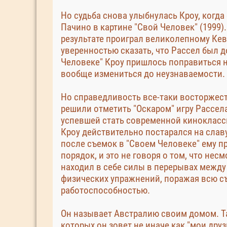
Но судьба снова улыбнулась Кроу, когда
Пачино в картине "Свой Человек" (1999). 
результате проиграл великолепному Кев
уверенностью сказать, что Рассел был д
Человеке" Кроу пришлось поправиться н
вообще измениться до неузнаваемости.
Но справедливость все-таки восторжес
решили отметить "Оскаром" игру Рассела
успевшей стать современной кинокласси
Кроу действительно постарался на слав
после съемок в "Своем Человеке" ему 
порядок, и это не говоря о том, что не
находил в себе силы в перерывах межд
физических упражнений, поражая всю 
работоспособностью.
Он называет Австралию своим домом. Т
которых он зовет не иначе как "мои друз