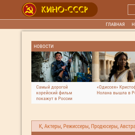
ГЛАВНАЯ
Н
НОВОСТИ
Самый дорогой
«Одиссея» Кристо
корейский фильм
Нолана вышла в Р
покажут в России
К
,
Актеры
,
Режиссеры
,
Продюсеры
,
Австр