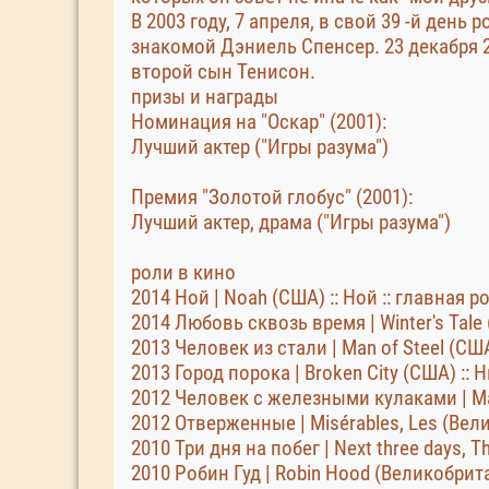
В 2003 году, 7 апреля, в свой 39 -й ден
знакомой Дэниель Спенсер. 23 декабря 20
второй сын Тенисон.
призы и награды
Номинация на "Оскар" (2001):
Лучший актер ("Игры разума")
Премия "Золотой глобус" (2001):
Лучший актер, драма ("Игры разума")
роли в кино
2014 Ной | Noah (США) :: Ной :: главная р
2014 Любовь сквозь время | Winter's Tale
2013 Человек из стали | Man of Steel (СШ
2013 Город порока | Broken City (США) ::
2012 Человек с железными кулаками | Man 
2012 Отверженные | Misérables, Les (Вел
2010 Три дня на побег | Next three days, 
2010 Робин Гуд | Robin Hood (Великобрита