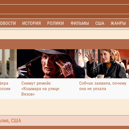
ОВОСТИ
ИСТОРИЯ
РОЛИКИ
ФИЛЬМЫ
США
ЖАНРЫ
фера
Снимут ремейк
Собчак заявила, почему
оссии
«Кошмара на улице
она не уехала
Вязов»
алия
,
США