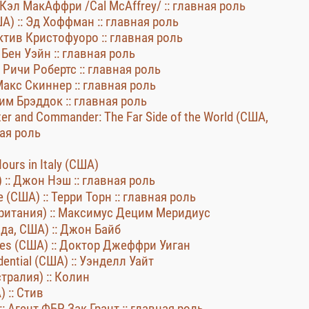
: Кэл МакАффри /Cal McAffrey/ :: главная роль
А) :: Эд Хоффман :: главная роль
ектив Кристофуоро :: главная роль
 Бен Уэйн :: главная роль
: Ричи Робертс :: главная роль
 Макс Скиннер :: главная роль
жим Брэддок :: главная роль
r and Commander: The Far Side of the World (США,
ная роль
urs in Italy (США)
) :: Джон Нэш :: главная роль
 (США) :: Терри Торн :: главная роль
британия) :: Максимус Децим Меридиус
ада, США) :: Джон Байб
nutes (США) :: Доктор Джеффри Уиган
ential (США) :: Уэнделл Уайт
стралия) :: Колин
 :: Стив
: Агент ФБР Зак Грант :: главная роль