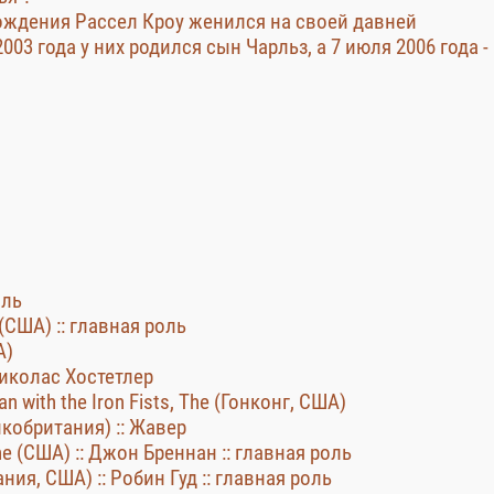
ь рождения Рассел Кроу женился на своей давней
03 года у них родился сын Чарльз, а 7 июля 2006 года -
оль
 (США) :: главная роль
А)
 Николас Хостетлер
with the Iron Fists, The (Гонконг, США)
икобритания) :: Жавер
The (США) :: Джон Бреннан :: главная роль
ния, США) :: Робин Гуд :: главная роль