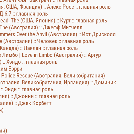
я, США, Франция) :: Алекс Росс :: главная роль
Д 6.7 :: главная роль
ad, The (США, Япония) :: Курт :: главная роль
 The (Австралия) :: Джефф Митчелл
mers Over the Anvil (Австралия) :: Ист Дрисколл
e (Австралия) :: Человек :: главная роль
анада) :: Лаклан :: главная роль
Лимбо | Love in Limbo (Австралия) :: Артур
:: Хэндо :: главная роль
 Ким Бэрри
 Police Rescue (Австралия, Великобритания)
(Австралия, Великобритания, Ирландия) :: Доминик
:: Энди :: главная роль
лия) :: Джонни :: главная роль
алия) :: Джек Корбетт
я)
ый)