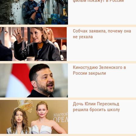
фильм покажут в России
Собчак заявила, почему она
не уехала
Киностудию Зеленского в
России закрыли
Дочь Юлии Пересильд
решила бросить школу