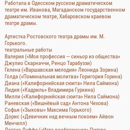
Работала в Одесском русском драматическом
театре им. Иванова, Магаданском государственном
драматическом театре, Хабаровском краевом
театре драмы.
Артистка Ростовского театра драмы им. М.
Горького.
театральные работы
Валерия («Моя профессия — синьор из общества»
Джулио Скарначчи, Ренцо Тарабуззи)
Гелена («Варшавская мелодия» Леонида Зорина)
Голда («Поминальная молитва» Горигория Горина)
Диана («Калифорнийская сюита» Нила Саймона)
Лидия («Кадриль» Владимира Гуркина)
Милли («Калифорнийская сюита» Нила Саймона)
Раневская («Вишнёвый сад» Антона Чехова)
Софья («Зыковы» Максима Горького)
Дорис («Девичник над вечным покоем» Айвон
Менчелл)
Леттис Дуффе («Игра воображения» Питера