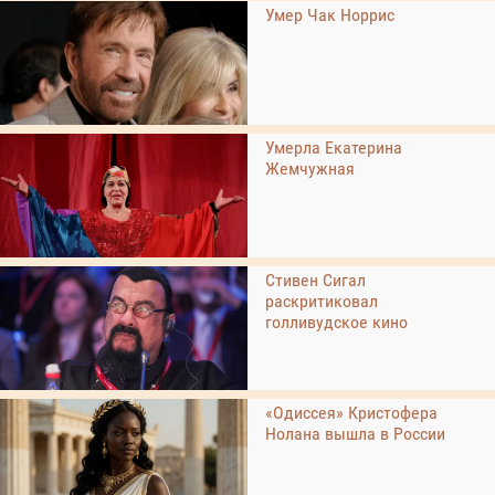
Умер Чак Норрис
Умерла Екатерина
Жемчужная
Стивен Сигал
раскритиковал
голливудское кино
«Одиссея» Кристофера
Нолана вышла в России