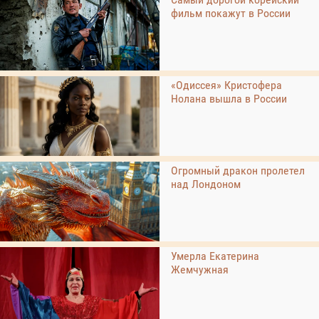
фильм покажут в России
«Одиссея» Кристофера
Нолана вышла в России
Огромный дракон пролетел
над Лондоном
Умерла Екатерина
Жемчужная