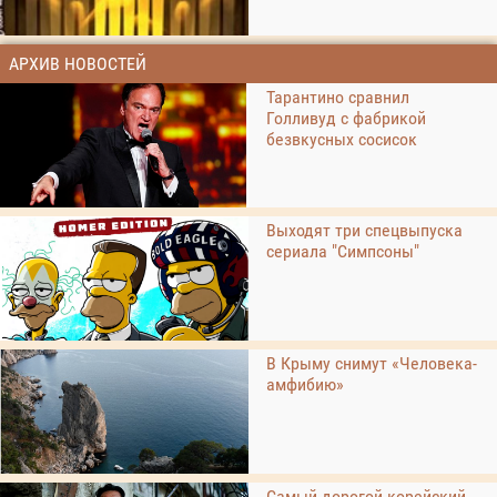
АРХИВ НОВОСТЕЙ
Тарантино сравнил
Голливуд с фабрикой
безвкусных сосисок
Выходят три спецвыпуска
сериала "Симпсоны"
В Крыму снимут «Человека-
амфибию»
Самый дорогой корейский