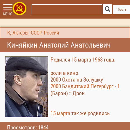
Гость
МЕНЮ
К
,
Актеры
,
СССР, Россия
Киняйкин Анатолий Анатольевич
Родился 15 марта 1963 года.
роли в кино
2000 Охота на Золушку
2000 Бандитский Петербург - 1
(Барон) :: Дрон
15 марта
так же родились
Просмотров: 1844