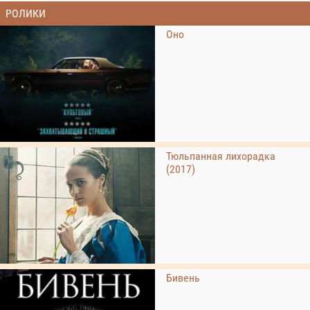
РОЛИКИ
Оно
Тюльпанная лихорадка
(2017)
Бивень