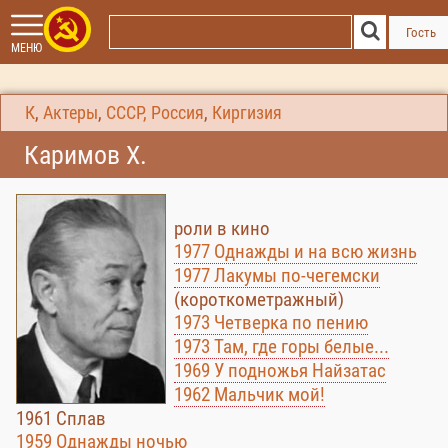
Гость
МЕНЮ
К
,
Актеры
,
СССР, Россия
,
Киргизия
Каримов Х.
роли в кино
1977 Однажды и на всю жизнь
1977 Лакумы по-чегемски
(короткометражный)
1973 Четверка по пению
1973 Там, где горы белые...
1969 У подножья Найзатас
1962 Мальчик мой!
1961 Сплав
1959 Однажды ночью