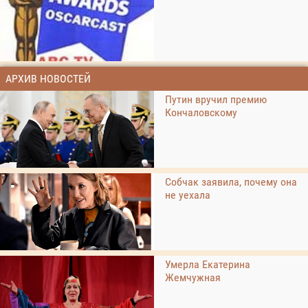
АРХИВ НОВОСТЕЙ
Путин вручил премию
Кончаловскому
Собчак заявила, почему она
не уехала
Умерла Екатерина
Жемчужная