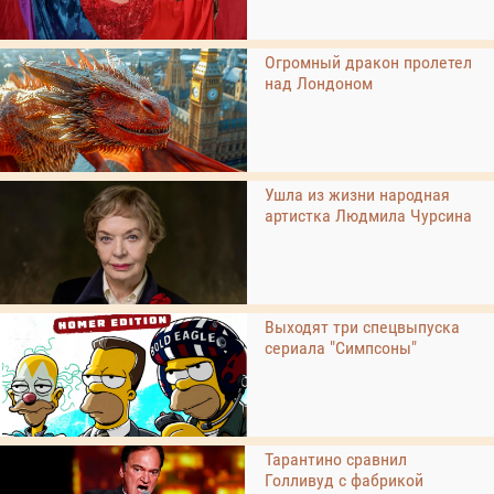
Огромный дракон пролетел
над Лондоном
Ушла из жизни народная
артистка Людмила Чурсина
Выходят три спецвыпуска
сериала "Симпсоны"
Тарантино сравнил
Голливуд с фабрикой