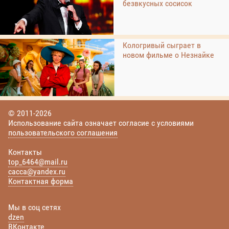
безвкусных сосисок
Кологривый сыграет в
новом фильме о Незнайке
© 2011-2026
Использование сайта означает согласие с условиями
пользовательского соглашения
Контакты
top_6464@mail.ru
cacca@yandex.ru
Контактная форма
Мы в соц сетях
dzen
ВКонтакте