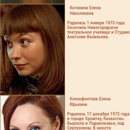
Котихина Елена
Николаевна
Родилась 1 января 1973 года.
Окончила Нижегородское
театральное училище и Студию
Анатолия Васильева.
Ксенофонтова Елена
Юрьевна
Родилась 17 декабря 1972 года
в городе Хромтау, Казахстан.
Выросла в Подмосковье, под
Серпуховом. В юности