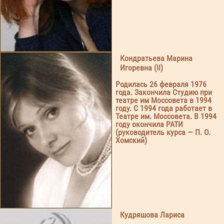
Кондратьева Марина
Игоревна (II)
Родилась 26 февраля 1976
года. Закончила Студию при
театре им Моссовета в 1994
году. С 1994 года работает в
Театре им. Моссовета. В 1994
году окончила РАТИ
(руководитель курса — П. О.
Хомский)
Кудряшова Лариса