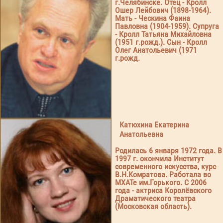
г.Челябинске. Отец - Кролл
Ошер Лейбович (1898-1964).
Мать - Ческина Фаина
Павловна (1904-1959). Супруга
- Кролл Татьяна Михайловна
(1951 г.рожд.). Сын - Кролл
Олег Анатольевич (1971
г.рожд.
Катюхина Екатерина
Анатольевна
Родилась 6 января 1972 года. В
1997 г. окончила Институт
современного искусства, курс
В.Н.Комратова. Работала во
МХАТе им.Горького. С 2006
года - актриса Королёвского
Драматического театра
(Московская область).