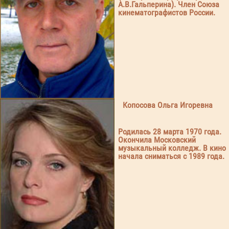
А.В.Гальперина). Член Союза
кинематографистов России.
Копосова Ольга Игоревна
Родилась 28 марта 1970 года.
Окончила Московский
музыкальный колледж. В кино
начала сниматься с 1989 года.