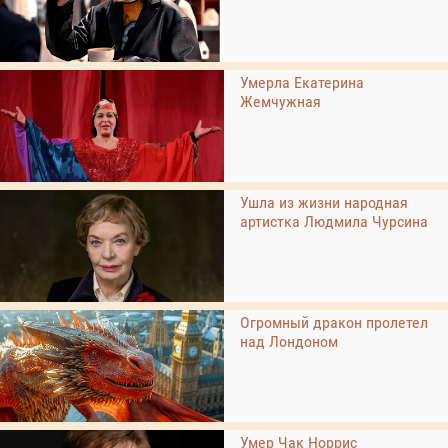
Умерла Екатерина
Жемчужная
Ушла из жизни народная
артистка Людмила Чурсина
Огромный дракон пролетел
над Лондоном
Умер Чак Норрис