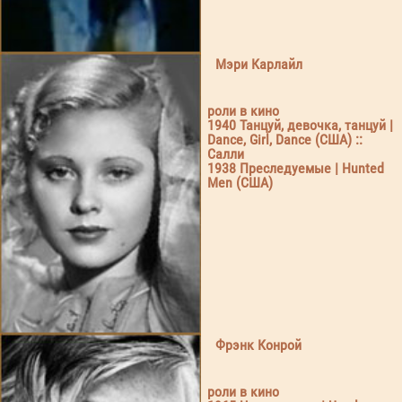
Мэри Карлайл
роли в кино
1940 Танцуй, девочка, танцуй |
Dance, Girl, Dance (США) ::
Салли
1938 Преследуемые | Hunted
Men (США)
Фрэнк Конрой
роли в кино