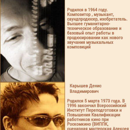
Родился в 1964 году.
Композитор , музыкант,
саундпродюсер, изобретатель.
Высшее гуманитарно-
техническое образование и
базовый опыт работы в
продюсировании как нового
звучания музыкальных
композиций
Карышев Денис
Владимирович
Родился 5 марта 1973 года. В
1996 закончил Всероссийский
Институт Переподготовки и
Повышения Квалификации
работников кино при
Роскомкино (ВИППК,
сценарная мастерская Алексея