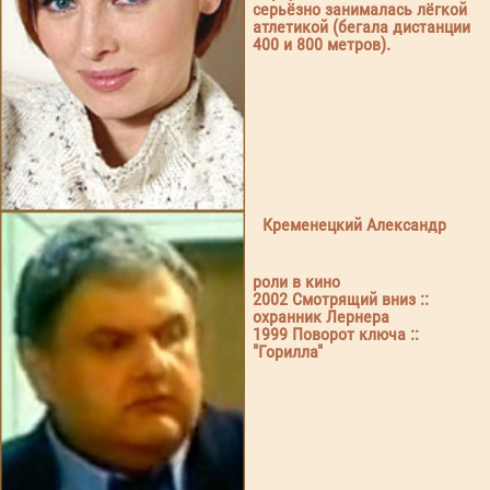
серьёзно занималась лёгкой
атлетикой (бегала дистанции
400 и 800 метров).
Кременецкий Александр
роли в кино
2002 Смотрящий вниз ::
охранник Лернера
1999 Поворот ключа ::
"Горилла"