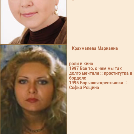
Крахмалева Марианна
роли в кино
1997 Все то, о чем мы так
долго мечтали :: проститутка в
борделе
1995 Барышня-крестьянка ::
Софья Рощина