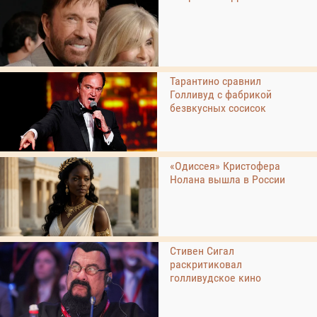
Тарантино сравнил
Голливуд с фабрикой
безвкусных сосисок
«Одиссея» Кристофера
Нолана вышла в России
Стивен Сигал
раскритиковал
голливудское кино