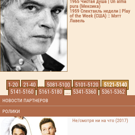
1965 Чистая душа | Un alma
pura (Мексика)
1959 Спектакль недели | Play
of the Week (США) :: Мэтт
Лавель
1-20
21-40
...
5081-5100
5101-5120
5121-5140
5141-5160
5161-5180
...
5341-5360
5361-5362
НОВОСТИ ПАРТНЕРОВ
РОЛИКИ
Не/смотря ни на что (2017)