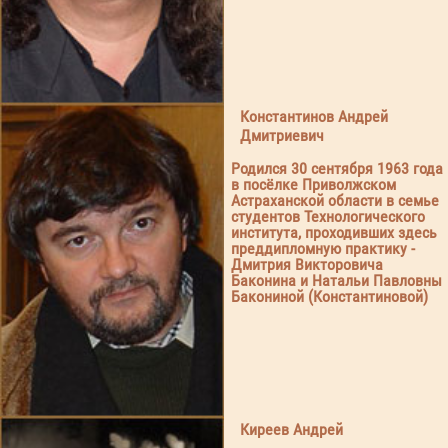
Константинов Андрей
Дмитриевич
Родился 30 сентября 1963 года
в посёлке Приволжском
Астраханской области в семье
студентов Технологического
института, проходивших здесь
преддипломную практику -
Дмитрия Викторовича
Баконина и Натальи Павловны
Бакониной (Константиновой)
Киреев Андрей