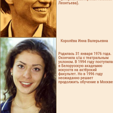
Леонтьева).
Королёва Инна Валерьевна
Родилась 31 января 1976 года.
Окончила с/ш с театральным
уклоном. В 1994 году поступила
в Белорусскую академию
искусств на актёрский
факультет. Но в 1996 году
неожиданно решает
продолжить обучение в Москве