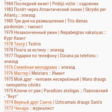
1984 Последний визит | Pēdējā vizīte :: садовник
1983 Полёт через Атлантический океан | Skrydis per
Atlantą :: эпизод
1980 Три дня на размышление | Trīs dienas
pārdomām :: таксист
1979 Незаконченный ужин | Nepabeigtas vakariņas ::
Курт Квант
1978 Театр
| Teātris
1978 Плата за истину :: эпизод
1977 Подарки по телефону | Dāvana pa telefonu ::
эпизод
1976 Семейная мелодрама
:: эпизод
1976 Мастер
| Meistars :: Имант
1975 Мой друг - человек несерьёзный | Mans draugs
- nenopietns cilvēks
1975 Ключи от рая | Paradīzes atslēgas :: Павловский
- "Якут"
1974 Верный друг Санчо
| Uzticamais draugs Sančo
1973 Чинара
:: журналист