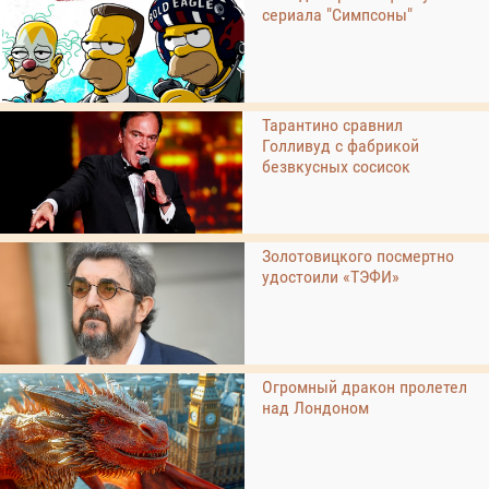
сериала "Симпсоны"
Тарантино сравнил
Голливуд с фабрикой
безвкусных сосисок
Золотовицкого посмертно
удостоили «ТЭФИ»
Огромный дракон пролетел
над Лондоном