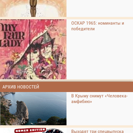
ОСКАР 1965: номинанты и
победители
АРХИВ НОВОСТЕЙ
В Крыму снимут «Человека-
амфибию»
Выходят три спецвыпуска