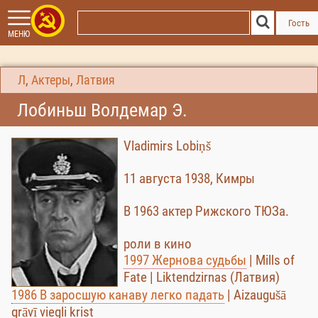
Гость
МЕНЮ
Л
,
Актеры
,
Латвия
Лобиньш Волдемар Э.
Vladimirs Lobiņš
11 августа 1938, Кимры
В 1963 актер Рижского ТЮЗа.
роли в кино
1997 Жернова судьбы
| Mills of
Fate | Liktendzirnas (Латвия)
1986 В заросшую канаву легко падать
| Aizaugušā
grāvī viegli krist