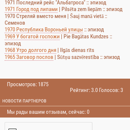
1971 Последний рейс "Альбатроса" :: эпизод
1971 Город под липами
| Pilsēta zem liepām :: эпизод
1970 Стреляй вместо меня | Šauj manā vietā ::
Семенов
1970 Республика Вороньей улицы
:: эпизод
1969 У богатой госпожи
| Pie Bagātas Kundzes ::
эпизод
1968 Утро долгого дня
| Ilgās dienas rīts
1965 Заговор послов
| Sūtņu sazvērestība :: эпизод
Просмотров: 1875
Рейтинг: 3.0 Голосов: 3
НОВОСТИ ПАРТНЕРОВ
Мы рады вашим отзывам, сейчас: 0