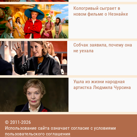
Кологривый сыграет в
новом фильме о Незнайке
Собчак заявила, почему она
не уехала
Ушла из жизни народная
артистка Людмила Чурсина
© 2011-2026
Использование сайта означает согласие с условиями
пользовательского соглашения