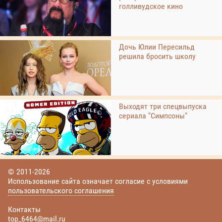
голливудское кино
Дочь Юлии Пересильд
решила бросить школу
Выходят три спецвыпуска
сериала "Симпсоны"
© 2011-2026
Использование сайта означает согласие с условиями
пользовательского соглашения
Контакты
top_6464@mail.ru