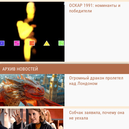
ОСКАР 1991: номинанты и
победители
АРХИВ НОВОСТЕЙ
Огромный дракон пролетел
над Лондоном
Собчак заявила, почему она
не уехала