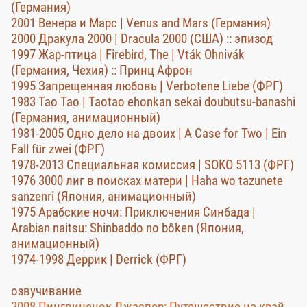
(Германия)
2001 Венера и Марс | Venus and Mars (Германия)
2000 Дракула 2000 | Dracula 2000 (США) :: эпизод
1997 Жар-птица | Firebird, The | Vták Ohnivák
(Германия, Чехия) :: Принц Афрон
1995 Запрещенная любовь | Verbotene Liebe (ФРГ)
1983 Тао Тао | Taotao ehonkan sekai doubutsu-banashi
(Германия, анимационный)
1981-2005 Одно дело на двоих | A Case for Two | Ein
Fall für zwei (ФРГ)
1978-2013 Специальная комиссия | SOKO 5113 (ФРГ)
1976 3000 лиг в поисках матери | Haha wo tazunete
sanzenri (Япония, анимационный)
1975 Арабские ночи: Приключения Синбада |
Arabian naitsu: Shinbaddo no bôken (Япония,
анимационный)
1974-1998 Деррик | Derrick (ФРГ)
озвучивание
2008 Пингвиненок Джаспер: Путешествие на край