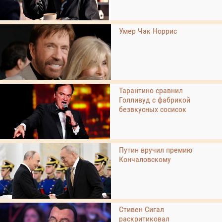
Умер Чак Норрис
Тарантино сравнил
Голливуд с фабрикой
безвкусных сосисок
Путин вручил премию
Кончаловскому
Стивен Сигал
раскритиковал