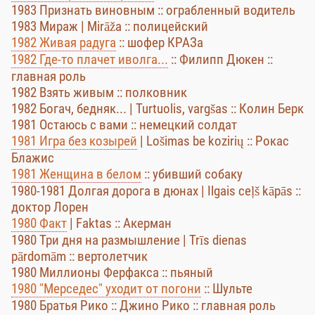
1983 Признать виновным :: ограбленный водитель
1983 Мираж | Mirāža :: полицейский
1982 Живая радуга
:: шофер КРАЗа
1982 Где-то плачет иволга...
:: Филипп Дюкен ::
главная роль
1982 Взять живым :: полковник
1982 Богач, бедняк... | Turtuolis, vargšas :: Колин Берк
1981 Остаюсь с вами :: немецкий солдат
1981 Игра без козырей
| Lošimas be kozirių :: Рокас
Блажис
1981 Женщина в белом
:: убивший собаку
1980-1981 Долгая дорога в дюнах | Ilgais ceļš kāpās ::
доктор Лорен
1980 Факт
| Faktas :: Акерман
1980 Три дня на размышление | Trīs dienas
pārdomām :: вертолетчик
1980 Миллионы Ферфакса :: пьяный
1980 "Мерседес" уходит от погони
:: Шульте
1980 Братья Рико :: Джино Рико :: главная роль