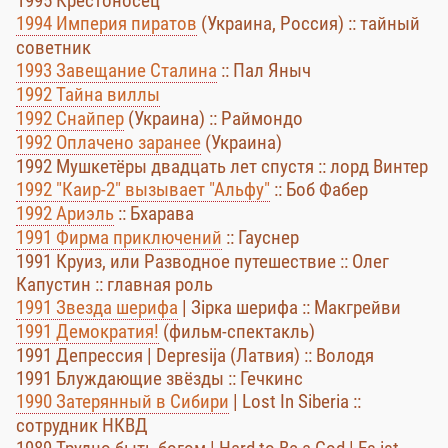
1995 Крестоносец
1994 Империя пиратов
(Украина, Россия) :: тайный
советник
1993 Завещание Сталина
:: Пал Яныч
1992 Тайна виллы
1992 Снайпер
(Украина) :: Раймондо
1992 Оплачено заранее
(Украина)
1992 Мушкетёры двадцать лет спустя :: лорд Винтер
1992 "Каир-2" вызывает "Альфу"
:: Боб Фабер
1992 Ариэль
:: Бхарава
1991 Фирма приключений
:: Гауснер
1991 Круиз, или Разводное путешествие :: Олег
Капустин :: главная роль
1991 Звезда шерифа
| Зірка шерифа :: Макгрейви
1991 Демократия!
(фильм-спектакль)
1991 Депрессия | Depresija (Латвия) :: Володя
1991 Блуждающие звёзды :: Гечкинс
1990 Затерянный в Сибири
| Lost In Siberia ::
сотрудник НКВД