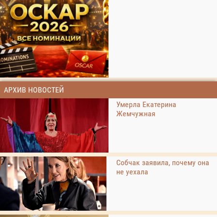
АРХИВ НОВОСТЕЙ
Умерла Екатерина
Жемчужная
Собчак заявила, почему она
не уехала