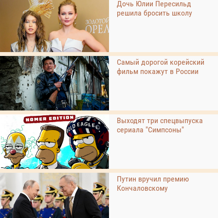
Дочь Юлии Пересильд
решила бросить школу
Самый дорогой корейский
фильм покажут в России
Выходят три спецвыпуска
сериала "Симпсоны"
Путин вручил премию
Кончаловскому