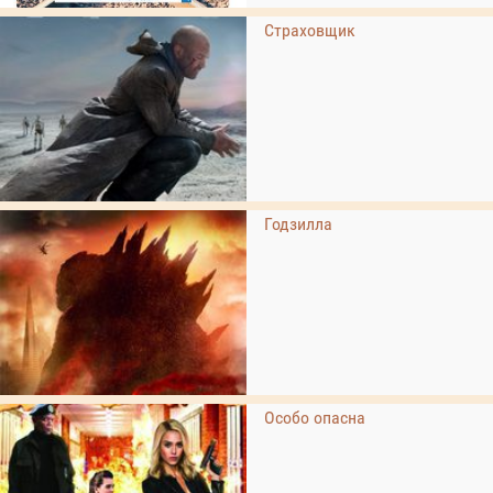
Страховщик
Годзилла
Особо опасна