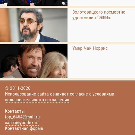
Золотовицкого посмертно
удостоили «ТЭФИ»
Умер Чак Норрис
© 2011-2026
Использование сайта означает согласие с условиями
пользовательского соглашения
Контакты
top_6464@mail.ru
cacca@yandex.ru
Контактная форма