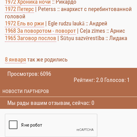
1972 Хроника ночи
:: Рикардо
1972 Петерс
| Peterss :: анархист с перебинтованной
головой
1972 Ель во ржи
| Egle rudzu laukā :: Андрей
1968 За поворотом - поворот
| Ceļa zīmes :: Арнис
1965 Заговор послов
| Sūtņu sazvērestība :: Лидака
8 января
так же родились
Просмотров: 6096
Рейтинг: 2.0 Голосов: 1
НОВОСТИ ПАРТНЕРОВ
Мы рады вашим отзывам, сейчас: 0