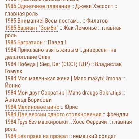
1985 Одиночное плавание
:: Джеки Хэссолт ::
главная роль
1985 Внимание! Всем постам... :: Филатов
1985 Вариант "Зомби"
:: Жак Лемонье :: главная
роль
1985 Багратион
:: Павел I
1984 Приказано взять живым :: диверсант на
дельтоплане Олав
1984 Победа | Sieg, Der (СССР, ГДР) :: Владислав
Гомулк
1984 Моя маленькая жена | Mano mažytė žmona ::
Йонис
1984 Мой друг Сократик | Mans draugs Sokrātiņš ::
Арнольд Борисови
1984 Малиновое вино
:: Юрис
1984 Две версии одного столкновения
:: Френдли
1984 Груз без маркировки :: Хосе Феррачи :: главная
роль
1984 Без права на провал
:: немецкий солдат