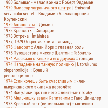
1980 Большая - малая война :: Роберт Эйдеман
1979 Эмиссар заграничного центра
| Emisarul
serviciului secret :: Владимир Александрович
Крупенский
1979 Акванавты
:: Дюмон
1978 Крепость :: Скворцов
1978 Встреча | Întâlnirea
1977, 1979 Открытая книга :: эпизод
1976 Фаворит
:: Алан Йорк :: главная роль
1975 Путешествие миссис Шелтон :: Габриэль
1974 Рассказы о Кешке и его друзьях
:: гонщик
1974 Нападение на тайную полицию
| Uzbrukums
slepenpolicijai :: Бравый
революционер
1974 Если хочешь быть счастливым
:: член
американского экипажа вертолёта
1974 Все улики против него :: лейтенант Гойбу
1973 Мальчишку звали Капитаном
:: Ганс Шиндлер
1973 Красный агат (киноальманах) :: матюшин