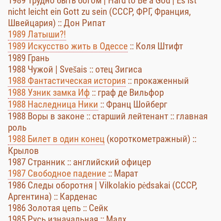
1989 Трудно быть богом | Hard to Be a God | Es ist
nicht leicht ein Gott zu sein (СССР, ФРГ, Франция,
Швейцария) :: Дон Рипат
1989 Латыши?!
1989 Искусство жить в Одессе
:: Коля Штифт
1989 Грань
1988 Чужой | Svešais :: отец Зигиса
1988 Фантастическая история
:: прокаженный
1988 Узник замка Иф
:: граф де Вильфор
1988 Наследница Ники
:: Франц Шойберг
1988 Воры в законе :: старший лейтенант :: главная
роль
1988 Билет в один конец
(короткометражный) ::
Крылов
1987 Странник :: английский офицер
1987 Свободное падение
:: Марат
1986 Следы оборотня | Vilkolakio pėdsakai (СССР,
Аргентина) :: Карденас
1986 Золотая цепь :: Сейк
1985 Русь изначальная :: Малх