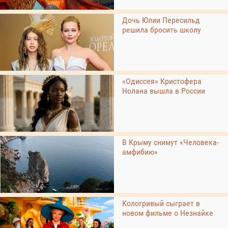
Дочь Юлии Пересильд
решила бросить школу
«Одиссея» Кристофера
Нолана вышла в России
В Крыму снимут «Человека-
амфибию»
Кологривый сыграет в
новом фильме о Незнайке