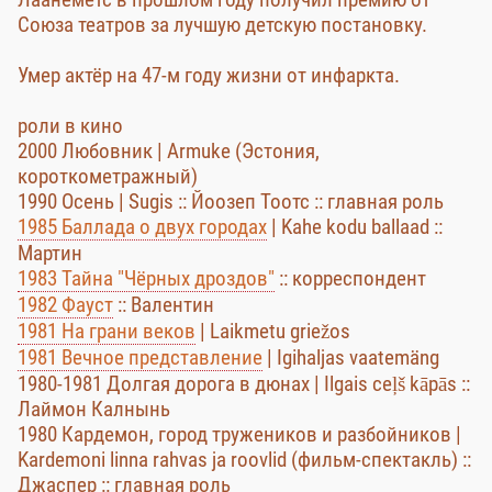
Союза театров за лучшую детскую постановку.
Умер актёр на 47-м году жизни от инфаркта.
роли в кино
2000 Любовник | Armuke (Эстония,
короткометражный)
1990 Осень | Sugis :: Йоозеп Тоотс :: главная роль
1985 Баллада о двух городах
| Kahe kodu ballaad ::
Мартин
1983 Тайна "Чёрных дроздов"
:: корреспондент
1982 Фауст
:: Валентин
1981 На грани веков
| Laikmetu griežos
1981 Вечное представление
| Igihaljas vaatemäng
1980-1981 Долгая дорога в дюнах | Ilgais ceļš kāpās ::
Лаймон Калнынь
1980 Кардемон, город тружеников и разбойников |
Kardemoni linna rahvas ja roovlid (фильм-спектакль) ::
Джаспер :: главная роль