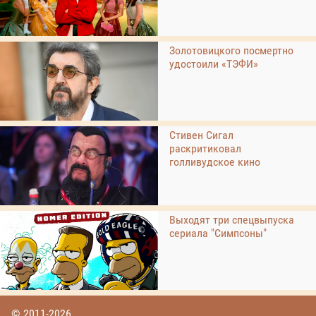
Золотовицкого посмертно
удостоили «ТЭФИ»
Стивен Сигал
раскритиковал
голливудское кино
Выходят три спецвыпуска
сериала "Симпсоны"
© 2011-2026