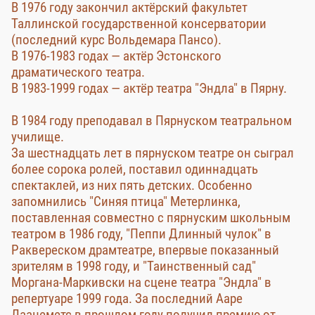
В 1976 году закончил актёрский факультет
Таллинской государственной консерватории
(последний курс Вольдемара Пансо).
В 1976-1983 годах — актёр Эстонского
драматического театра.
В 1983-1999 годах — актёр театра "Эндла" в Пярну.
В 1984 году преподавал в Пярнуском театральном
училище.
За шестнадцать лет в пярнуском театре он сыграл
более сорока ролей, поставил одиннадцать
спектаклей, из них пять детских. Особенно
запомнились "Синяя птица" Метерлинка,
поставленная совместно с пярнуским школьным
театром в 1986 году, "Пеппи Длинный чулок" в
Раквереском драмтеатре, впервые показанный
зрителям в 1998 году, и "Таинственный сад"
Моргана-Маркивски на сцене театра "Эндла" в
репертуаре 1999 года. За последний Ааре
Лаанеметс в прошлом году получил премию от