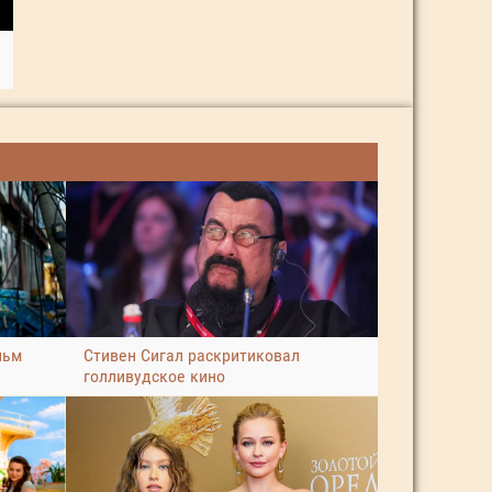
льм
Стивен Сигал раскритиковал
голливудское кино