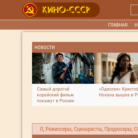
ГЛАВНАЯ
Н
НОВОСТИ
Самый дорогой
«Одиссея» Кристо
корейский фильм
Нолана вышла в Р
покажут в России
Л
,
Режиссеры
,
Сценаристы
,
Продюсеры
,
С