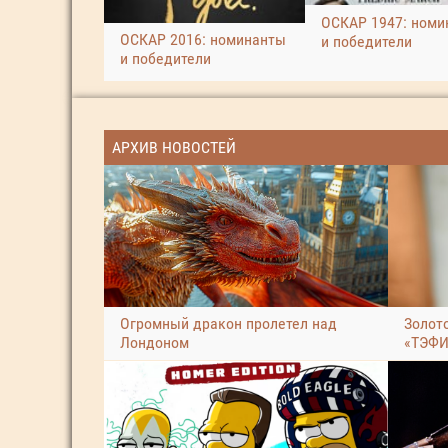
ОСКАР 1947: номи
ОСКАР 2016: номинанты
и победители
и победители
АРХИВ НОВОСТЕЙ
Огромный дракон пролетел над
Золот
Лондоном
«ТЭФИ