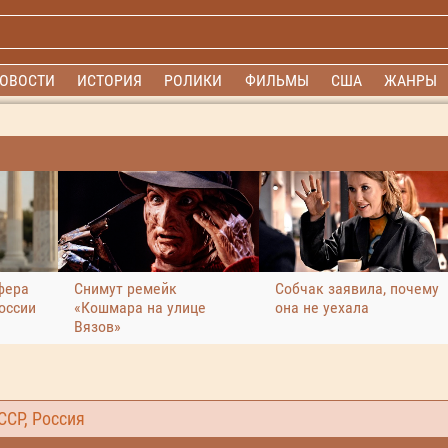
ОВОСТИ
ИСТОРИЯ
РОЛИКИ
ФИЛЬМЫ
США
ЖАНРЫ
фера
Снимут ремейк
Собчак заявила, почему
оссии
«Кошмара на улице
она не уехала
Вязов»
ССР, Россия