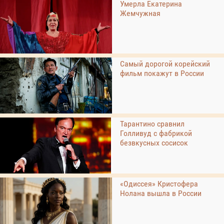
Умерла Екатерина
Жемчужная
Самый дорогой корейский
фильм покажут в России
Тарантино сравнил
Голливуд с фабрикой
безвкусных сосисок
«Одиссея» Кристофера
Нолана вышла в России