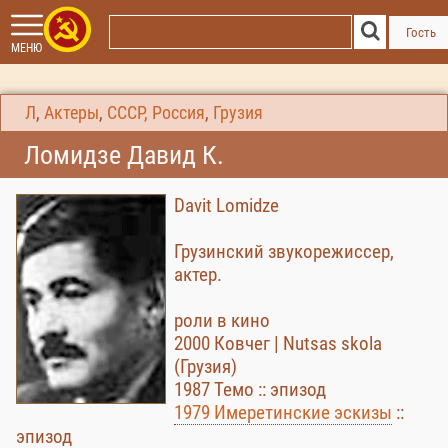
Гость
МЕНЮ
Л
,
Актеры
,
СССР, Россия
,
Грузия
Ломидзе Давид К.
Davit Lomidze
Грузинский звукорежиссер,
актер.
роли в кино
2000 Ковчег | Nutsas skola
(Грузия)
1987 Темо :: эпизод
1979 Имеретинские эскизы
::
эпизод