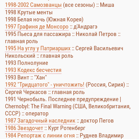
1998-2002 Самозванцы
(все сезоны) :: Миша
1998 Крутые менты
1998 Белая ночь (Южная Корея)
1997 Графиня де Монсоро
:: д'Андрагэ
1995 Пьеса для пассажира :: Николай Петров ::
главная роль
1995 На углу у Патриарших
:: Сергей Васильевич
Никольский :: главная роль
1993 Полнолуние
1993 Кодекс бесчестия
1993 Винт :: "Хан"
1992 "Тридцатого" - уничтожить!
(Россия, Сирия) ::
Сергей Черкасов :: главная роль
1991 Чернобыль. Последнее предупреждение |
Chernobyl: The Final Warning (США, Великобритания,
СССР) :: оператор
1987 Загадочный наследник
:: доктор Пегов
1986 Звездочет
:: Курт Ротенберг
1984 Репортаж с линии огня
:: Руднев Владимир