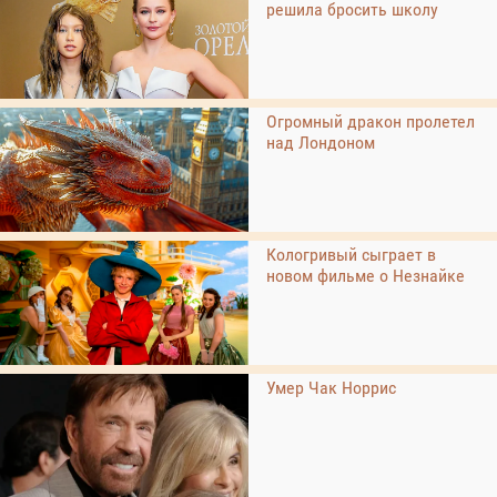
решила бросить школу
Огромный дракон пролетел
над Лондоном
Кологривый сыграет в
новом фильме о Незнайке
Умер Чак Норрис