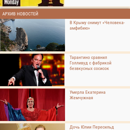
АРХИВ НОВОСТЕЙ
В Крыму снимут «Человека-
амфибию»
Тарантино сравнил
Голливуд с фабрикой
безвкусных сосисок
Умерла Екатерина
Жемчужная
Дочь Юлии Пересильд