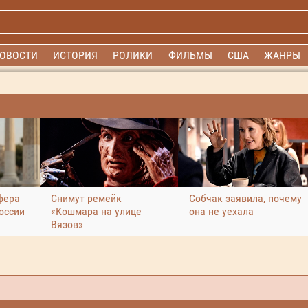
ОВОСТИ
ИСТОРИЯ
РОЛИКИ
ФИЛЬМЫ
США
ЖАНРЫ
фера
Снимут ремейк
Собчак заявила, почему
оссии
«Кошмара на улице
она не уехала
Вязов»