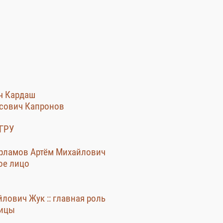
ич Кардаш
исович Капронов
 ГРУ
Варламов Артём Михайлович
ное лицо
йлович Жук :: главная роль
ницы