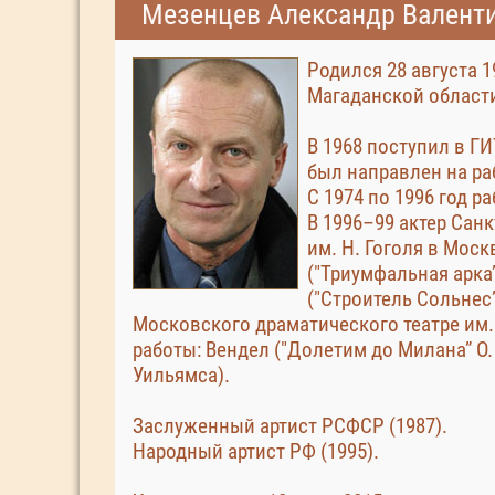
Мезенцев Александр Валент
Родился 28 августа 1
Магаданской област
В 1968 поступил в ГИ
был направлен на раб
С 1974 по 1996 год 
В 1996–99 актер Санк
им. Н. Гоголя в Моск
("Триумфальная арка”
("Строитель Сольнес” 
Московского драматического театре им.
работы: Вендел ("Долетим до Милана” О.
Уильямса).
Заслуженный артист РСФСР (1987).
Народный артист РФ (1995).