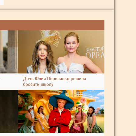
а
Дочь Юлии Пересильд решила
бросить школу