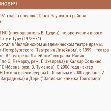
инович
951 года в поселке Певек Чаунского района
и
ТИС (преподаватель В. Дудин), по окончании к-рого
оту в Тулу (1973–74).
работал в Челябинском академическом театре драмы.
т-Петербургского "Театра на Литейном", с 1999 – театра
ве. В "Театре на Литейном” сыграны: Равик
 по Э. Ремарку, реж. Г. Цхвирава) и Халвар Сольнес
Г. Ибсена, реж. В. Туманов). С 2000 года - актер
Н.Гоголя с режиссером С. Яшиным в 2000 сделаны 2
 Заградника) и Дорн ("Записная книжка Тригорина”