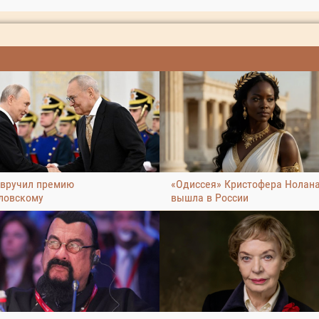
 вручил премию
«Одиссея» Кристофера Нолан
ловскому
вышла в России