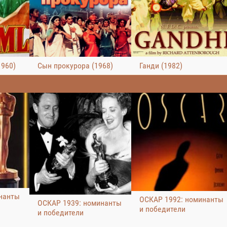
1960)
Сын прокурора (1968)
Ганди (1982)
нанты
ОСКАР 1992: номинанты
ОСКАР 1939: номинанты
и победители
и победители