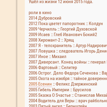
Ушёл из жизни 12 июня 2015 года.
роли в кино
2014 Дубровский
2012 Пока цветет папоротник :: Колдун
2009 Черчилль :: Георгий Духовской
2009 Исаев :: Глеб Иванович Бокий2
2008 Хиромант-2 :: Хрящ
2007 Я - телохранитель :: Артур Надиров
2007 Ловушка :: следователь Игорь Ден
2007 Иное :: Михаил
2007 Диверсант. Конец войны :: генерал
2006 Фартовый :: Селитер
2006 Острог. Дело Федора Сеченова :: 
2005 Охота на изюбря :: тайное доверен
2005 Есенин
:: Феликс Дзержинский
2005 Гибель Империи :: Брусилов
2005 Sказка O Sчастье :: Станислав Миха
2004 Водитель для Веры :: врач райболь
2003 Пятый ангел :: Бернштейн