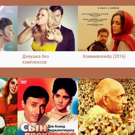
Девушка без
Коммивояжёр (2016)
комплексов