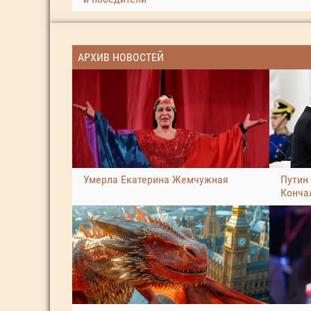
АРХИВ НОВОСТЕЙ
Умерла Екатерина Жемчужная
Путин
Конча