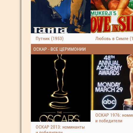
Путник (1953)
Любовь в Симле (
ОСКАР - ВСЕ ЦЕРИМОНИИ
ОСКАР 1976: номи
и победители
ОСКАР 2013: номинанты
и победители