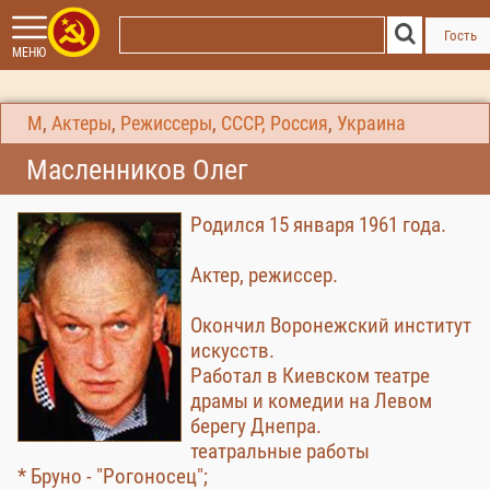
Гость
МЕНЮ
М
,
Актеры
,
Режиссеры
,
СССР, Россия
,
Украина
Масленников Олег
Родился 15 января 1961 года.
Актер, режиссер.
Окончил Воронежский институт
искусств.
Работал в Киевском театре
драмы и комедии на Левом
берегу Днепра.
театральные работы
* Бруно - "Рогоносец";