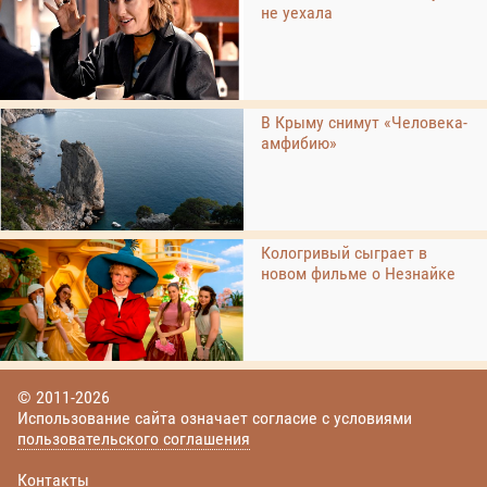
не уехала
В Крыму снимут «Человека-
амфибию»
Кологривый сыграет в
новом фильме о Незнайке
© 2011-2026
Использование сайта означает согласие с условиями
пользовательского соглашения
Контакты