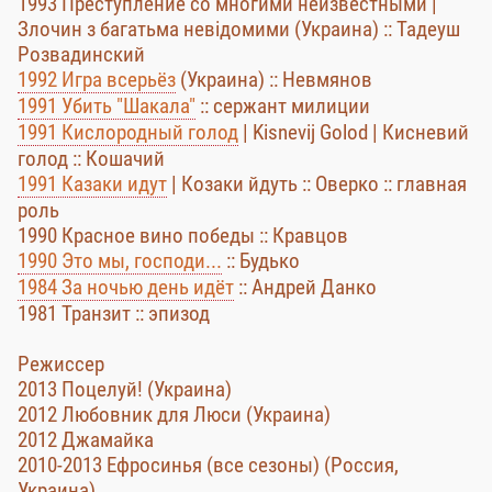
1993 Преступление со многими неизвестными |
Злочин з багатьма невідомими (Украина) :: Тадеуш
Розвадинский
1992 Игра всерьёз
(Украина) :: Невмянов
1991 Убить "Шакала"
:: сержант милиции
1991 Кислородный голод
| Kisnevij Golod | Кисневий
голод :: Кошачий
1991 Казаки идут
| Козаки йдуть :: Оверко :: главная
роль
1990 Красное вино победы :: Кравцов
1990 Это мы, господи...
:: Будько
1984 За ночью день идёт
:: Андрей Данко
1981 Транзит :: эпизод
Режиссер
2013 Поцелуй! (Украина)
2012 Любовник для Люси (Украина)
2012 Джамайка
2010-2013 Ефросинья (все сезоны) (Россия,
Украина)