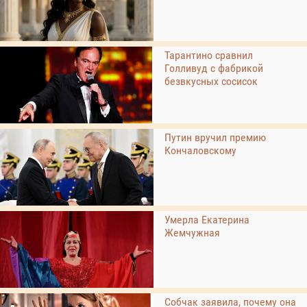
Тарантино сравнил
Голливуд с фабрикой
безвкусных сосисок
Путин вручил премию
Кончаловскому
Умерла Екатерина
Жемчужная
Собчак заявила, почему она