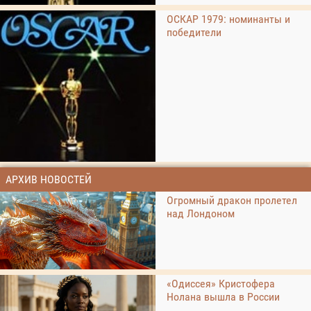
ОСКАР 1979: номинанты и
победители
АРХИВ НОВОСТЕЙ
Огромный дракон пролетел
над Лондоном
«Одиссея» Кристофера
Нолана вышла в России