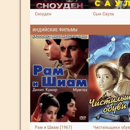
Сноуден
Сын Саула
ИНДИЙСКИЕ ФИЛЬМЫ
Рам и Шиам (1967)
Чистильщики обу