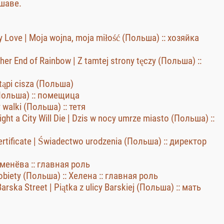
ршаве.
Love | Moja wojna, moja miłość (Польша) :: хозяйка
er End of Rainbow | Z tamtej strony tęczy (Польша) ::
ąpi cisza (Польша)
Польша) :: помещица
 walki (Польша) :: тетя
t a City Will Die | Dzis w nocy umrze miasto (Польша) ::
tificate | Świadectwo urodzenia (Польша) :: директор
еменёва :: главная роль
biety (Польша) :: Хелена :: главная роль
ska Street | Piątka z ulicy Barskiej (Польша) :: мать