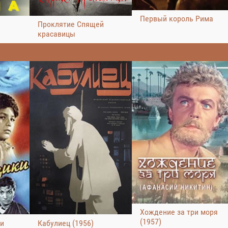
Первый король Рима
Проклятие Спящей
красавицы
Хождение за три моря
(1957)
ви
Кабулиец (1956)