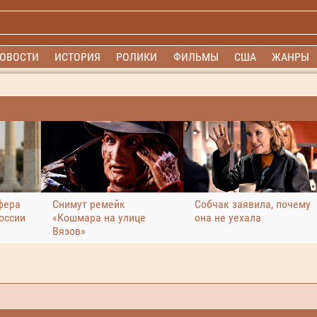
ОВОСТИ
ИСТОРИЯ
РОЛИКИ
ФИЛЬМЫ
США
ЖАНРЫ
фера
Снимут ремейк
Собчак заявила, почему
оссии
«Кошмара на улице
она не уехала
Вязов»