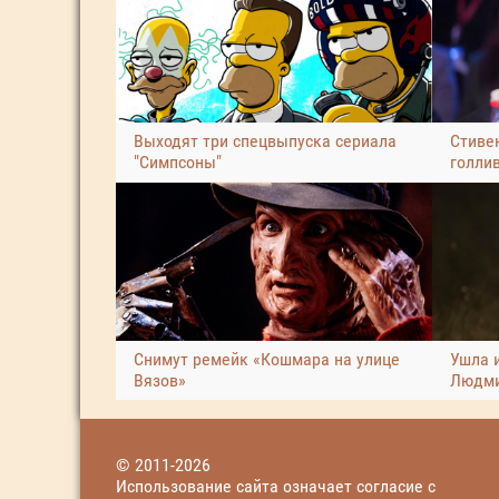
Выходят три спецвыпуска сериала
Стиве
"Симпсоны"
голли
Снимут ремейк «Кошмара на улице
Ушла 
Вязов»
Людми
© 2011-2026
Использование сайта означает согласие с