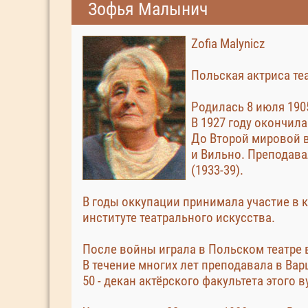
Зофья Малынич
Zofia Malynicz
Польская актриса теа
Родилась 8 июля 190
В 1927 году окончил
До Второй мировой в
и Вильно. Преподава
(1933-39).
В годы оккупации принимала участие в 
институте театрального искусства.
После войны играла в Польском театрe в
В течение многих лет преподавала в Вар
50 - декан актёрского факультета этого в