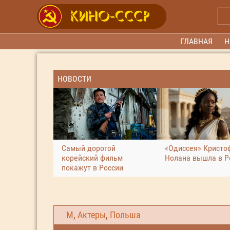
ГЛАВНАЯ
Н
НОВОСТИ
Самый дорогой
«Одиссея» Кристо
корейский фильм
Нолана вышла в Р
покажут в России
М
,
Актеры
,
Польша