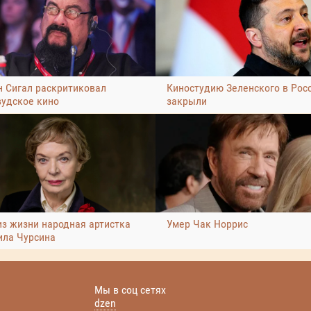
н Сигал раскритиковал
Киностудию Зеленского в Рос
вудское кино
закрыли
из жизни народная артистка
Умер Чак Норрис
ла Чурсина
Мы в соц сетях
dzen