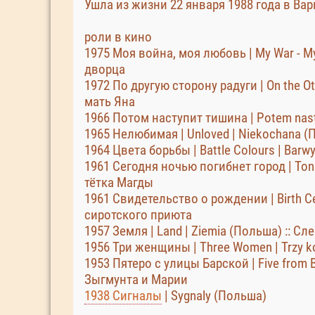
Ушла из жизни 22 января 1988 года в Ва
роли в кино
1975 Моя война, моя любовь | My War - My 
дворца
1972 По другую сторону радуги | On the Oth
мать Яна
1966 Потом наступит тишина | Potem nast
1965 Нелюбимая | Unloved | Niekochana (
1964 Цвета борьбы | Battle Colours | Barwy
1961 Сегодня ночью погибнет город | Tonigh
тётка Магды
1961 Свидетельство о рождении | Birth Cer
сиротского приюта
1957 Земля | Land | Ziemia (Польша) :: Сл
1956 Три женщины | Three Women | Trzy ko
1953 Пятеро с улицы Барской | Five from Bar
Зыгмунта и Марии
1938 Сигналы
| Sygnaly (Польша)