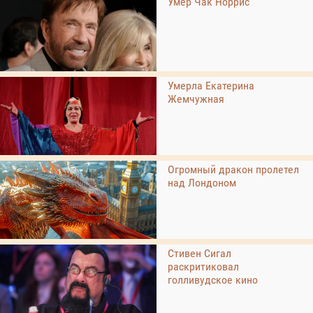
Умер Чак Норрис
Умерла Екатерина
Жемчужная
Огромный дракон пролетел
над Лондоном
Стивен Сигал
раскритиковал
голливудское кино