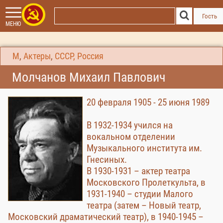
Гость
МЕНЮ
М
,
Актеры
,
СССР, Россия
Молчанов Михаил Павлович
20 февраля 1905 - 25 июня 1989
В 1932-1934 учился на
вокальном отделении
Музыкального института им.
Гнесиных.
В 1930-1931 – актер театра
Московского Пролеткульта, в
1931-1940 – студии Малого
театра (затем – Новый театр,
Московский драматический театр), в 1940-1945 –