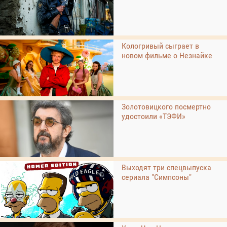
Кологривый сыграет в
новом фильме о Незнайке
Золотовицкого посмертно
удостоили «ТЭФИ»
Выходят три спецвыпуска
сериала "Симпсоны"