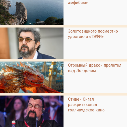
амфибию»
Золотовицкого посмертно
удостоили «ТЭФИ»
Огромный дракон пролетел
над Лондоном
Стивен Сигал
раскритиковал
голливудское кино