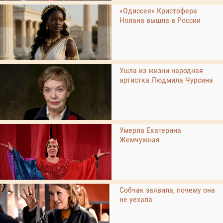
«Одиссея» Кристофера
Нолана вышла в России
Ушла из жизни народная
артистка Людмила Чурсина
Умерла Екатерина
Жемчужная
Собчак заявила, почему она
не уехала