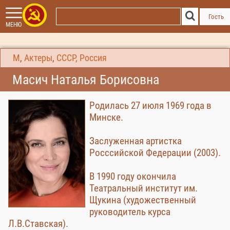
Гость
МЕНЮ
М
,
Актеры
,
СССР, Россия
Масич Наталья Борисовна
Родилась 27 июля 1969 года в
Минске.
Заслуженная артистка
Росссийской Федерации (2003).
В 1990 году окончила
Театральный институт им.
Щукина (художественный
руководитель курса
Л.В.Ставская).