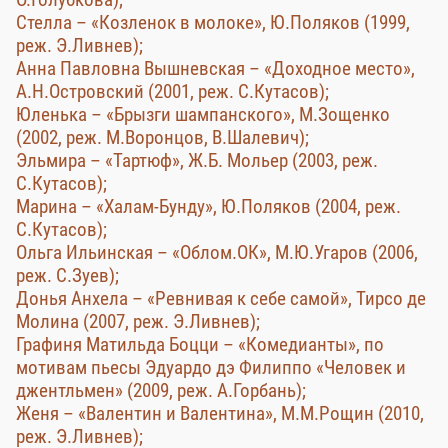
Стелла – «Козленок в молоке», Ю.Поляков (1999,
реж. Э.Ливнев);
Анна Павловна Вышневская – «Доходное место»,
А.Н.Островский (2001, реж. С.Кутасов);
Юленька – «Брызги шампанского», М.Зощенко
(2002, реж. М.Воронцов, В.Шалевич);
Эльмира – «Тартюф», Ж.Б. Мольер (2003, реж.
С.Кутасов);
Марина – «Халам-Бунду», Ю.Поляков (2004, реж.
С.Кутасов);
Ольга Ильинская – «Облом.ОК», М.Ю.Угаров (2006,
реж. С.Зуев);
Донья Анхела – «Ревнивая к себе самой», Тирсо де
Молина (2007, реж. Э.Ливнев);
Графиня Матильда Боцци – «Комедианты», по
мотивам пьесы Эдуардо дэ Филиппо «Человек и
джентльмен» (2009, реж. А.Горбань);
Женя – «Валентин и Валентина», М.М.Рощин (2010,
реж. Э.Ливнев);