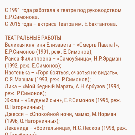
С 1991 года работала в театре под руководством
Е.Р.Симонова.
С 2015 года – актриса Театра им. Е.Вахтангова.
ТЕАТРАЛЬНЫЕ РАБОТЫ
Великая княгиня Елизавета – «Смерть Павла I»,
Е.Р.Симонов (1991, реж. Е.Симонов);
Раиса Филипповна – «Самоубийца», Н.Р.Эрдман
(1992, реж. Е.Симонов);
Настенька – «Горя бояться, счастья не видать»,
С.Я.Маршак (1993, реж. Р.Симонов);
Лика – «Мой бедный Марат», А.Н.Арбузов (1994,
реж. Р.Симонов);
Жюли – «Блудный сын», Е.Р.Симонов (1995, реж.
О.Нагорничных);
Джесси – «Спокойной ночи, мама», М.Норман
(1996, О.Нагорничных);
Леканида – «Воительница», Н.С.Лесков (1998, реж.
О.Голубкова);