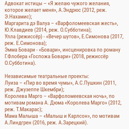
Адвокат истицы – «Я желаю чужого желания,
которое желает меня», А.Эндрюс (2012, реж.
Э.Нахамис);
Маргарита дэ Валуа – «Варфоломеевская жесть»,
Ю.Клавдиев (2014, реж. О.Субботина);
Улла (режиссёр) - «Вечер шутов», Е.Симонова (2017,
реж. Е.Симонова);
Эмма Бовари - «Бовари», инсценировка по роману
Г.Флобера «Госпожа Бовари» (2018, режиссёр
О.Субботина).
Независимые театральные проекты:
Луиза – «Пир во время чумы», А.С.Пушкин (2011,
реж. Джузеппе Шкембри);
Королева Марго – «Варфоломеевская ночь», по
мотивам романа А. Дюма «Королева Марго» (2012,
реж. Т.Макарас);
Мама Малыша – «Малыш и Карлсон», по мотивам
А.Линдгрен (2016, реж. А.Зарецкий).