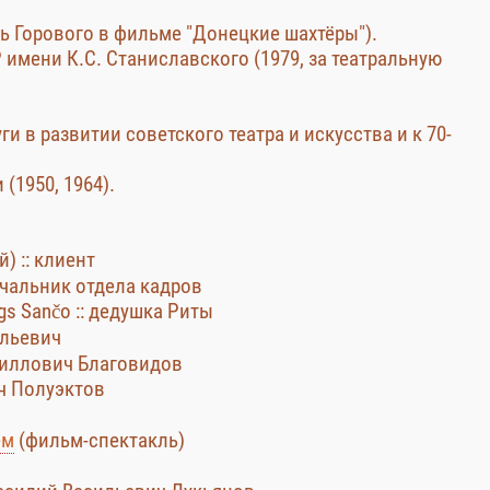
ь Горового в фильме "Донецкие шахтёры").
имени К.С. Станиславского (1979, за театральную
и в развитии советского театра и искусства и к 70-
(1950, 1964).
 :: клиент
ачальник отдела кадров
ugs Sančo :: дедушка Риты
ильевич
риллович Благовидов
ч Полуэктов
ем
(фильм-спектакль)