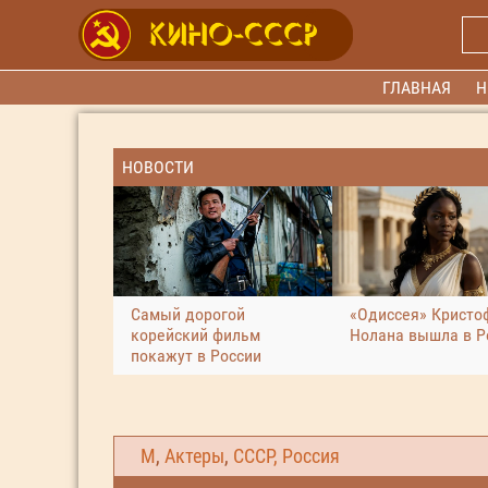
ГЛАВНАЯ
Н
НОВОСТИ
Самый дорогой
«Одиссея» Кристо
корейский фильм
Нолана вышла в Р
покажут в России
М
,
Актеры
,
СССР, Россия