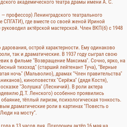
адского академического театра драмы имени А. С.
да — профессор) Ленинградского театрального
 СПГАТИ), где вместе со своей женой Ириной
руководил актёрской мастерской. Член ВКП(б) с 1948
о дарования, острой характерности. Ему одинаково
оли, так и драматические. В 1937 году сыграл свою
вик в фильме "Возвращение Максима". Сочно, ярко, на
бесный тихоход" (старший лейтенант Туча), "Верные
атая ночь" (Мальволио), драмах "Член правительства"
Аниканов), киноповестях "Серёжа" (дядя Костя),
сказке "Золушка" (Лесничий). В роли актера
одевилю Д.Т. Ленского) особенно проявились
обаяние, тёплый лиризм, психологическая тонкость.
ым драматические роли в картинах "Повесть о
"Люди на мосту”.
года в 13 часов дня. Похоронен актёр 16 мая на