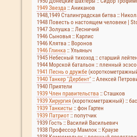
1950 Донецкие шахтеры :: Сидор Трофим
1949 Звезда
:: Аниканов
1948,1949 Сталинградская битва :: Ник
1948 Повесть о настоящем человеке | Stor
1947 Золушка :: Лесничий
1946 Сыновья :: Карлис
1946 Клятва :: Воронов
1946 Глинка
:: Ульяныч
1945 Небесный тихоход :: старший лейтен
1944 Морской батальон :: пленный эсэс
1941 Песнь о дружбе
(короткометражный)
1940 Танкер "Дербент"
:: Алексей Петров
1940 Приятели
1939 Член правительства
:: Сташков
1939 Хирургия
(короткометражный) :: ба
1939 Танкисты
:: фон Гартен
1939 Патриот
:: попутчик
1939 Гость :: Василий Васильевич
1938 Профессор Мамлок :: Краузе
1938 Комсомольск :: военный представи