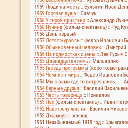
1959 Люди на мосту :: Булыгин Иван Дени
1959 Горячая душа
:: Савчук
1958 У тихой пристани
:: Александр Луки
1958 Пучина
(фильм-спектакль) :: Пуд К
1958 День первый
1957 Летят журавли
:: Федор Иванович Бо
1956 Обыкновенный человек
:: Дмитрий
1956 На подмостках сцены
:: Лев Гурыч 
1955 Двенадцатая ночь
:: Мальволио
1955 Гвоздь программы
(короткометражны
1954 Чемпион мира
:: Федор Иванович Б
1954 Мы с вами где-то встречались... ::
1954 Верные друзья
:: Василий Васильеви
1953 Честь товарища
:: Привалов
1953 Лес
(фильм-спектакль) :: Иван Пет
1952 Навстречу жизни
:: Василий Никан
1952 Джамбул :: эпизод
1951 Незабываемый 1919 год :: Брызгало