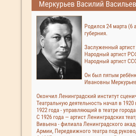
Меркурьев Василий Василье
Родился 24 марта (6 
губерния.
Заслуженный артист 
Народный артист РСФ
Народный артист СССР
Он был пятым ребён
Ивановны Меркурьев
Окончил Ленинградский институт сценич
Театральную деятельность начал в 1920 
1922 года - управляющий в театре город
С 1926 года — артист Ленинградских теа
Вивьена - филиала Ленинградского акад
Армии, Передвижного театра под руковод