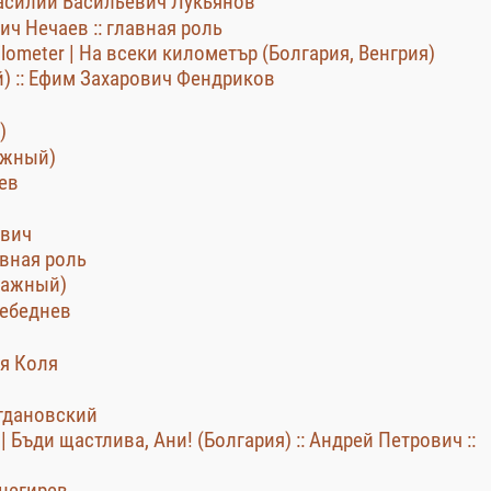
Василий Васильевич Лукьянов
ич Нечаев :: главная роль
ilometer | На всеки километър (Болгария, Венгрия)
 :: Ефим Захарович Фендриков
)
ажный)
ев
евич
авная роль
ражный)
ребеднев
дя Коля
огдановский
! | Бъди щастлива, Ани! (Болгария) :: Андрей Петрович ::
Снегирев