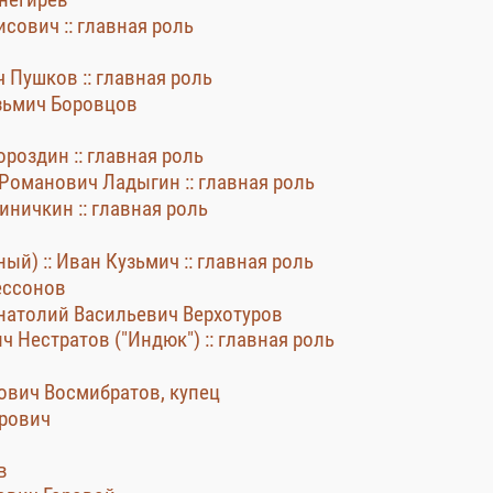
сович :: главная роль
ч Пушков :: главная роль
узьмич Боровцов
роздин :: главная роль
 Романович Ладыгин :: главная роль
Синичкин :: главная роль
й) :: Иван Кузьмич :: главная роль
ессонов
 Анатолий Васильевич Верхотуров
ч Нестратов ("Индюк") :: главная роль
рович Восмибратов, купец
орович
в