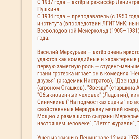
С 1937 года — актёр и режиссёр Ленингр
Пушкина.
С 1934 года — преподаватель (с 1950 го
института (впоследствии ЛГИТМиК; ныне
Всеволодовной Мейерхольд (1905—1981) 
года.
Василий Меркурьев — актёр очень ярког
удаются как комедийные и характерные р
первую заметную роль — студент-меньше
грани гротеска играет он в комедиях "Не
друзья" (академик Нистратов), "Двенадц
(агроном Сташков), "Звезда" (старшина 
"Обыкновенный человек" (Ладыгин), кино
Синичкина ("На подмостках сцены" по в
свойственные Меркурьеву мягкий юмор, 
Мощно и размашисто сыграны Меркурьев
настоящем человеке", "Летят журавли", 
Ушёл из жизни в Ленинграде 12 мая 1978 