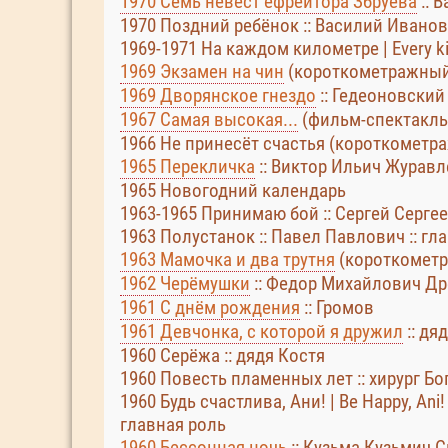
1970 Семь невест ефрейтора Збруева
:: 
1970 Поздний ребёнок :: Василий Иванов
1969-1971 На каждом километре | Every k
1969 Экзамен на чин
(короткометражный)
1969 Дворянское гнездо
:: Гедеоновский
1967 Самая высокая...
(фильм-спектакль
1966 Не принесёт счастья (короткометр
1965 Перекличка
:: Виктор Ильич Журавл
1965 Новогодний календарь
1963-1965 Принимаю бой :: Сергей Серге
1963 Полустанок :: Павел Павлович :: гл
1963 Мамочка и два трутня
(короткомет
1962 Черёмушки
:: Федор Михайлович Д
1961 С днём рождения
:: Громов
1961 Девчонка, с которой я дружил
:: дя
1960 Серёжа :: дядя Костя
1960 Повесть пламенных лет :: хирург Б
1960 Будь счастлива, Ани! | Be Happy, Ani
главная роль
1960 Бессонная ночь
:: Кузьма Кузьмич 