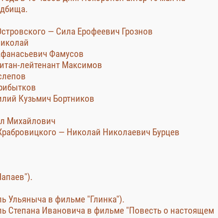
адбища.
 Островского — Сила Ерофеевич Грознов
Николай
 Афанасьевич Фамусов
апитан-лейтенант Максимов
ослепов
Прибытков
силий Кузьмич Бортников
ел Михайлович
 Храбровицкого — Николай Николаевич Бурцев
Чапаев").
ль Ульяныча в фильме "Глинка").
оль Степана Ивановича в фильме "Повесть о настоящем