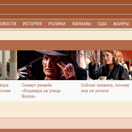
ОВОСТИ
ИСТОРИЯ
РОЛИКИ
ФИЛЬМЫ
США
ЖАНРЫ
фера
Снимут ремейк
Собчак заявила, почему
оссии
«Кошмара на улице
она не уехала
Вязов»