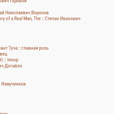
ович Горовой
олай Николаевич Воронов
y of a Real Man, The :: Степан Иванович
ант Туча :: главная роль
овец
 :: тенор
ич Догайло
с Измученков
тель