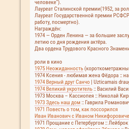
человеке").
Лауреат Сталинской премии(1952, за рол
Лауреат Государственной премии РСФСР 
работу, посмертно).
Награждён:
1974 — Орден Ленина — за большие заслуг
летию со дня рождения актёра.
Два ордена Трудового Красного Знамени 
роли в кино
1975 Неожиданность
(короткометражный)
1974 Ксения - любимая жена Фёдора :: н
1974 Верный друг Санчо
| Uzticamais dra
1974 Великий укротитель
:: Василий Вас
1973 Москва – Кассиопея :: Николай Ки
1973 Здесь наш дом
:: Гаврила Романови
1971 Повесть о том, как поссорился
Иван Иванович с Иваном Никифорович
1971 Прощание с Петербургом :: Лейброк