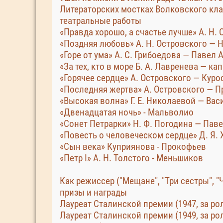
Литераторских мостках Волковского кл
театральные работы
«Правда хорошо, а счастье лучше» А. Н.
«Поздняя любовь» А. Н. Островского — 
«Горе от ума» А. С. Грибоедова — Павел
«За тех, кто в море Б. А. Лавренева — к
«Горячее сердце» А. Островского — Кур
«Последняя жертва» А. Островского — 
«Высокая волна» Г. Е. Николаевой — Ва
«Двенадцатая ночь» - Мальволио
«Сонет Петрарки» Н. Ф. Погодина — Пав
«Повесть о человеческом сердце» Д. Я.
«Сын века» Куприянова - Прокофьев
«Петр I» А. Н. Толстого - Меньшиков
Как режиссер ("Мещане", "Три сестры", "
призы и награды
Лауреат Сталинской премии (1947, за ро
Лауреат Сталинской премии (1949, за р