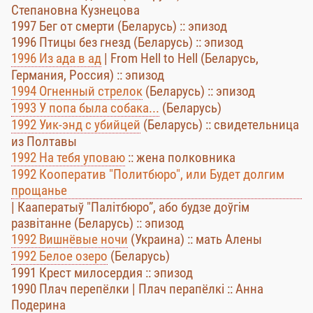
Степановна Кузнецова
1997 Бег от смерти (Беларусь) :: эпизод
1996 Птицы без гнезд (Беларусь) :: эпизод
1996 Из ада в ад
| From Hell to Hell (Беларусь,
Германия, Россия) :: эпизод
1994 Огненный стрелок
(Беларусь) :: эпизод
1993 У попа была собака...
(Беларусь)
1992 Уик-энд с убийцей
(Беларусь) :: свидетельница
из Полтавы
1992 На тебя уповаю
:: жена полковника
1992 Кооператив "Политбюро", или Будет долгим
прощанье
| Кааператыў "Палітбюро”, або будзе доўгім
развітанне (Беларусь) :: эпизод
1992 Вишнёвые ночи
(Украина) :: мать Алены
1992 Белое озеро
(Беларусь)
1991 Крест милосердия :: эпизод
1990 Плач перепёлки | Плач перапёлкі :: Анна
Подерина