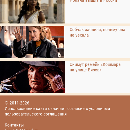
Нолана вышла в России
Собчак заявила, почему она
не уехала
Снимут ремейк «Кошмара
на улице Вязов»
© 2011-2026
Использование сайта означает согласие с условиями
пользовательского соглашения
Контакты