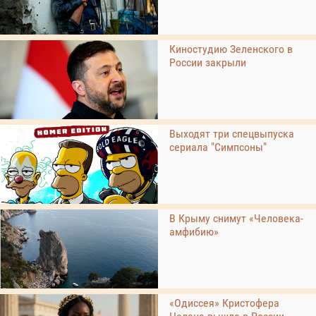
Киностудию Зеленского в
России закрыли
Выходят три спецвыпуска
сериала "Симпсоны"
В Крыму снимут «Человека-
амфибию»
«Одиссея» Кристофера