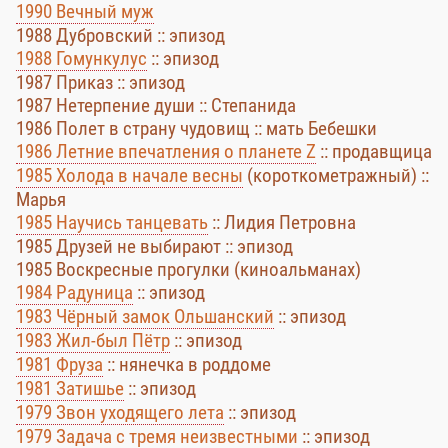
1990 Вечный муж
1988 Дубровский :: эпизод
1988 Гомункулус
:: эпизод
1987 Приказ :: эпизод
1987 Нетерпение души :: Степанида
1986 Полет в страну чудовищ :: мать Бебешки
1986 Летние впечатления о планете Z
:: продавщица
1985 Холода в начале весны
(короткометражный) ::
Марья
1985 Научись танцевать
:: Лидия Петровна
1985 Друзей не выбирают :: эпизод
1985 Воскресные прогулки (киноальманах)
1984 Радуница
:: эпизод
1983 Чёрный замок Ольшанский
:: эпизод
1983 Жил-был Пётр
:: эпизод
1981 Фруза
:: нянечка в роддоме
1981 Затишье
:: эпизод
1979 Звон уходящего лета
:: эпизод
1979 Задача с тремя неизвестными
:: эпизод