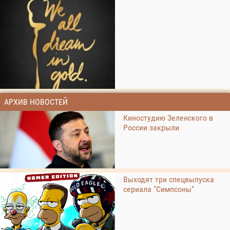
АРХИВ НОВОСТЕЙ
Киностудию Зеленского в
России закрыли
Выходят три спецвыпуска
сериала "Симпсоны"