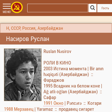
Гость
МЕНЮ
Н
,
СССР, Россия
,
Азербайджан
Насиров Руслан
Ruslan Nəsirov
РОЛИ В КИНО
2003 Истина момента | Bir anın
həqiqəti (Азербайджан) ::
Фараджов
1995 Всадник на белом коне |
Ağ atlı oğlan (Азербайджан) ::
Сафар
1991 Окно
| Pəncərə :: Когари
1988 Мерзавец
| Yaramaz :: продавец сигарет