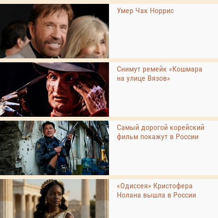
Умер Чак Норрис
Снимут ремейк «Кошмара
на улице Вязов»
Самый дорогой корейский
фильм покажут в России
«Одиссея» Кристофера
Нолана вышла в России