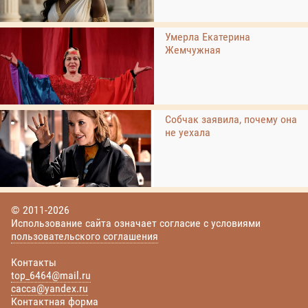
Умерла Екатерина
Жемчужная
Собчак заявила, почему она
не уехала
© 2011-2026
Использование сайта означает согласие с условиями
пользовательского соглашения
Контакты
top_6464@mail.ru
cacca@yandex.ru
Контактная форма