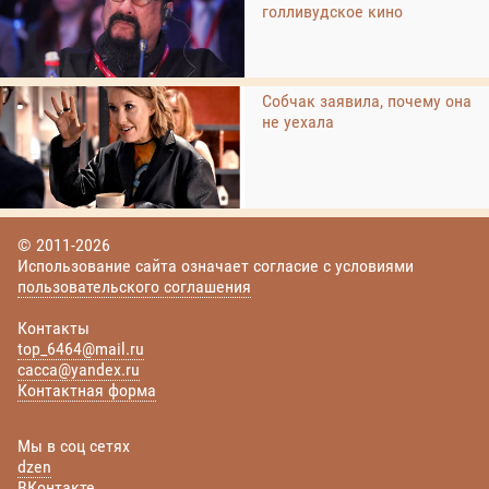
голливудское кино
Собчак заявила, почему она
не уехала
© 2011-2026
Использование сайта означает согласие с условиями
пользовательского соглашения
Контакты
top_6464@mail.ru
cacca@yandex.ru
Контактная форма
Мы в соц сетях
dzen
ВКонтакте