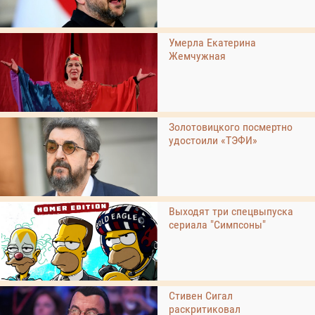
Умерла Екатерина
Жемчужная
Золотовицкого посмертно
удостоили «ТЭФИ»
Выходят три спецвыпуска
сериала "Симпсоны"
Стивен Сигал
раскритиковал