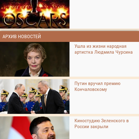
АРХИВ НОВОСТЕЙ
Ушла из жизни народная
артистка Людмила Чурсина
Путин вручил премию
Кончаловскому
Киностудию Зеленского в
России закрыли