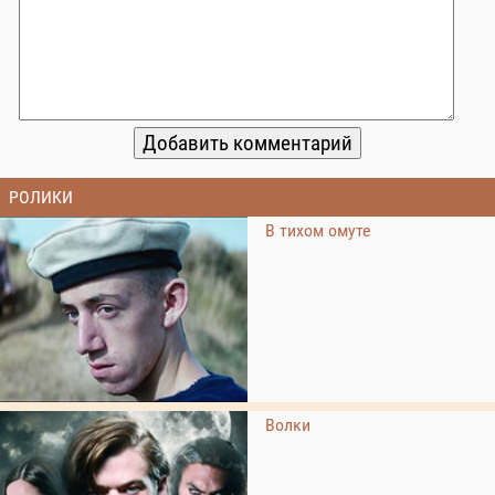
РОЛИКИ
В тихом омуте
Волки