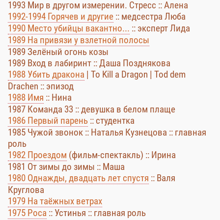
1993 Мир в другом измерении. Стресс :: Алена
1992-1994 Горячев и другие
:: медсестра Люба
1990 Место убийцы вакантно...
:: эксперт Лида
1989 На привязи у взлетной полосы
1989 Зелёный огонь козы
1989 Вход в лабиринт :: Даша Позднякова
1988 Убить дракона
| To Kill a Dragon | Tod dem
Drachen :: эпизод
1988 Имя
:: Нина
1987 Команда 33 :: девушка в белом плаще
1986 Первый парень
:: студентка
1985 Чужой звонок :: Наталья Кузнецова :: главная
роль
1982 Проездом
(фильм-спектакль) :: Ирина
1981 От зимы до зимы :: Маша
1980 Однажды, двадцать лет спустя
:: Валя
Круглова
1979 На таёжных ветрах
1975 Роса
:: Устинья :: главная роль