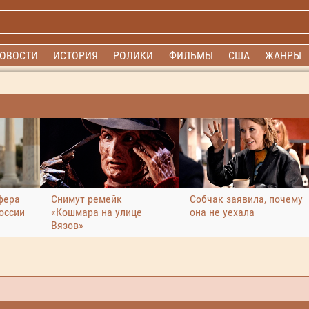
ОВОСТИ
ИСТОРИЯ
РОЛИКИ
ФИЛЬМЫ
США
ЖАНРЫ
фера
Снимут ремейк
Собчак заявила, почему
оссии
«Кошмара на улице
она не уехала
Вязов»