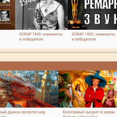
ОСКАР 1940: номинанты
ОСКАР 1932: номинанты
и победители
и победители
ный дракон пролетел над
Кологривый сыграет в новом
ном
фильме о Незнайке