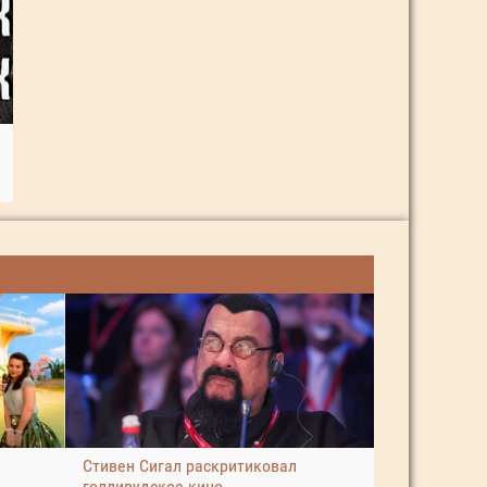
Стивен Сигал раскритиковал
голливудское кино