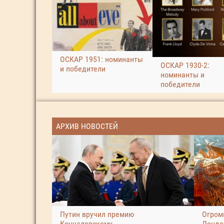
ОСКАР 1951: номинанты
ОСКАР 1930-2:
и победители
номинанты и
победители
АРХИВ НОВОСТЕЙ
Путин вручил премию
Огром
Кончаловскому
Лондо