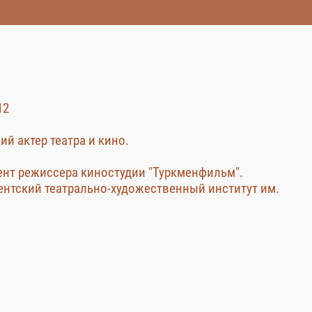
12
й актер театра и кино.
стент режиссера киностудии "Туркменфильм".
ентский театрально-художественный институт им.