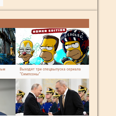
льм
Выходят три спецвыпуска сериала
"Симпсоны"