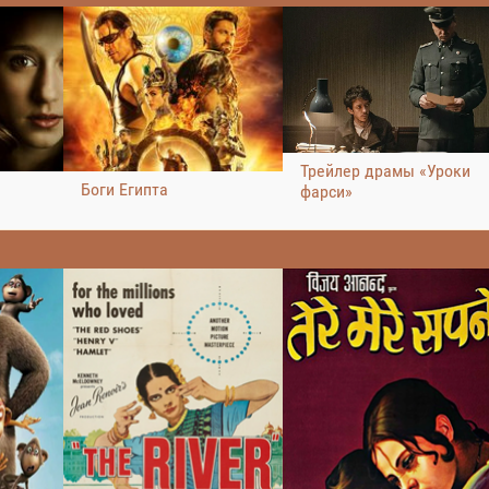
Трейлер драмы «Уроки
Боги Египта
фарси»
а