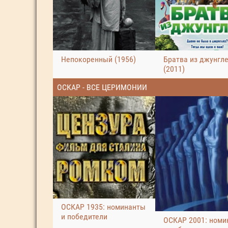
Непокоренный (1956)
Братва из джунгл
(2011)
ОСКАР - ВСЕ ЦЕРИМОНИИ
ОСКАР 1935: номинанты
и победители
ОСКАР 2001: номи