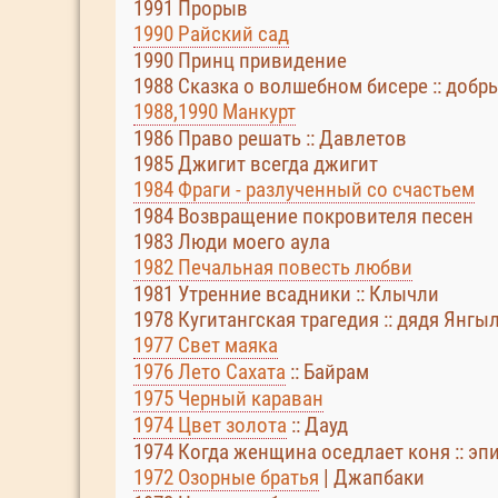
1991 Прорыв
1990 Райский сад
1990 Принц привидение
1988 Сказка о волшебном бисере :: добр
1988,1990 Манкурт
1986 Право решать :: Давлетов
1985 Джигит всегда джигит
1984 Фраги - разлученный со счастьем
1984 Возвращение покровителя песен
1983 Люди моего аула
1982 Печальная повесть любви
1981 Утренние всадники :: Клычли
1978 Кугитангская трагедия :: дядя Янгы
1977 Свет маяка
1976 Лето Сахата
:: Байрам
1975 Черный караван
1974 Цвет золота
:: Дауд
1974 Когда женщина оседлает коня :: эп
1972 Озорные братья
| Джапбаки