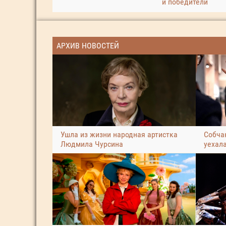
и победители
АРХИВ НОВОСТЕЙ
Ушла из жизни народная артистка
Собчак
Людмила Чурсина
уехал