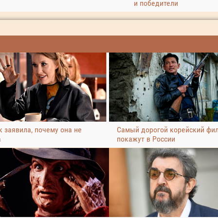
и победители
 заявила, почему она не
Самый дорогой корейский фи
а
покажут в России