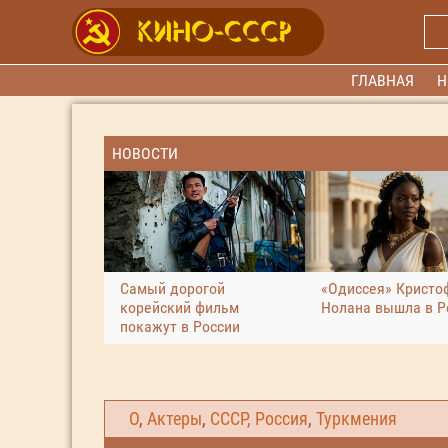
ГЛАВНАЯ
Н
НОВОСТИ
Самый дорогой
«Одиссея» Кристо
корейский фильм
Нолана вышла в Р
покажут в России
О
,
Актеры
,
СССР, Россия
,
Туркмения