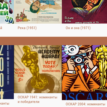
ей
Река (1951)
Он и она (1971)
ОСКАР 1941: номинанты
и победители
нанты
ОСКАР 2004: номинанты