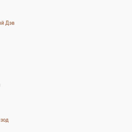
ый Дэв
л
изод