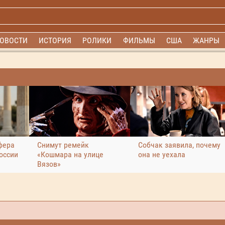
ОВОСТИ
ИСТОРИЯ
РОЛИКИ
ФИЛЬМЫ
США
ЖАНРЫ
фера
Снимут ремейк
Собчак заявила, почему
оссии
«Кошмара на улице
она не уехала
Вязов»