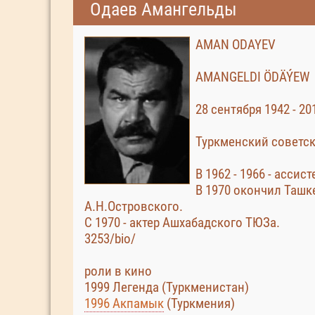
Одаев Амангельды
AMAN ODAYEV
AMANGELDI ÖDÄÝEW
28 сентября 1942 - 20
Туркменский советски
В 1962 - 1966 - асси
В 1970 окончил Ташк
А.Н.Островского.
С 1970 - актер Ашхабадского ТЮЗа.
3253/bio/
роли в кино
1999 Легенда (Туркменистан)
1996 Акпамык
(Туркмения)