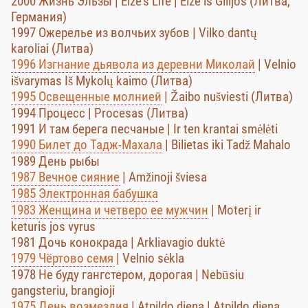
2000 Жизнь Эльзы | Elze's Life | Elze is Gilijos (Литва,
Германия)
1997 Ожерелье из волчьих зубов | Vilko dantų
karoliai (Литва)
1996 Изгнание дьявола из деревни Миколай
| Velnio
išvarymas Iš Mykolų kaimo (Литва)
1995 Освещенные молнией
| Žaibo nušviesti (Литва)
1994 Процесс | Procesas (Литва)
1991 И там берега песчаные | Ir ten krantai smėlėti
1990 Билет до Тадж-Махала
| Bilietas iki Tadž Mahalo
1989 День рыбы
1987 Вечное сияние
| Amžinoji šviesa
1985 Электронная бабушка
1983 Женщина и четверо ее мужчин
| Moterį ir
keturis jos vyrus
1981 Дочь конокрада | Arkliavagio duktė
1979 Чёртово семя
| Velnio sėkla
1978 Не буду гангстером, дорогая | Nebūsiu
gangsteriu, brangioji
1975 День возмездия
| Atpildo diena | Atpildo diena