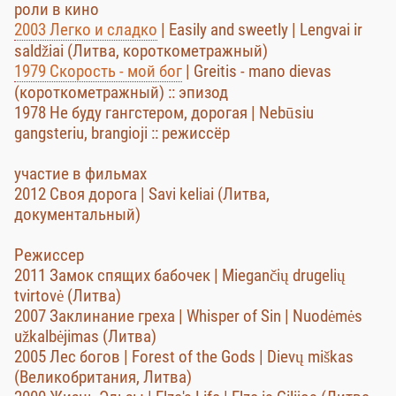
роли в кино
2003 Легко и сладко
| Easily and sweetly | Lengvai ir
saldžiai (Литва, короткометражный)
1979 Скорость - мой бог
| Greitis - mano dievas
(короткометражный) :: эпизод
1978 Не буду гангстером, дорогая | Nebūsiu
gangsteriu, brangioji :: режиссёр
участие в фильмах
2012 Своя дорога | Savi keliai (Литва,
документальный)
Режиссер
2011 Замок спящих бабочек | Miegančių drugelių
tvirtovė (Литва)
2007 Заклинание греха | Whisper of Sin | Nuodėmės
užkalbėjimas (Литва)
2005 Лес богов | Forest of the Gods | Dievų miškas
(Великобритания, Литва)