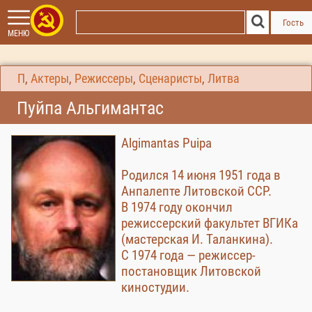
Гость
МЕНЮ
П
,
Актеры
,
Режиссеры
,
Сценаристы
,
Литва
Пуйпа Альгимантас
Algimantas Puipa
Родился 14 июня 1951 года в
Анпалепте Литовской ССР.
В 1974 году окончил
режиссерский факультет ВГИКа
(мастерская И. Таланкина).
С 1974 года — режиссер-
постановщик Литовской
киностудии.