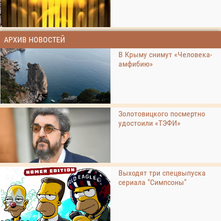
АРХИВ НОВОСТЕЙ
В Крыму снимут «Человека-
амфибию»
Золотовицкого посмертно
удостоили «ТЭФИ»
Выходят три спецвыпуска
сериала "Симпсоны"