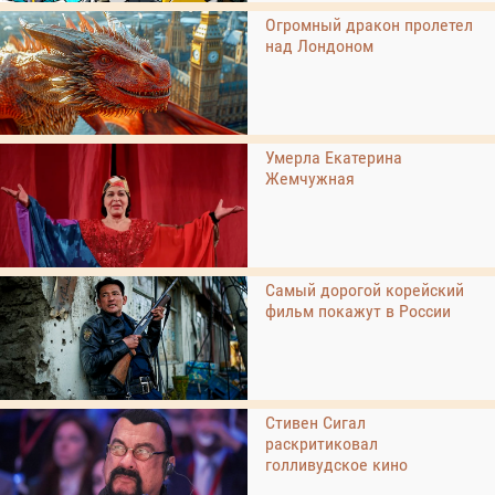
Огромный дракон пролетел
над Лондоном
Умерла Екатерина
Жемчужная
Самый дорогой корейский
фильм покажут в России
Стивен Сигал
раскритиковал
голливудское кино