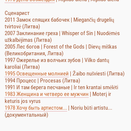
Сценарист
2011 Замок спящих бабочек | Miegančių drugelių
tvirtovė (Литва)
2007 Заклинание греха | Whisper of Sin | Nuodėmės
užkalbėjimas (Литва)
2005 Лес богов | Forest of the Gods | Dievų miškas
(Великобритания, Литва)
1997 Ожерелье из волчьих зубов | Vilko dantų
karoliai (Литва)
1995 Освещенные молнией
| Žaibo nušviesti (Литва)
1994 Процесс | Procesas (Литва)
1991 И там берега песчаные | Ir ten krantai smėlėti
1983 Женщина и четверо ее мужчин
| Moterį ir
keturis jos vyrus
1978 Хочу быть артистом...
| Noriu būti artistu...
(документальный)